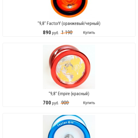
"9,8" FactorY (оранжевый/черный)
890
1
190
Купить
руб.
"9,8" Empire (красный)
700
900
Купить
руб.