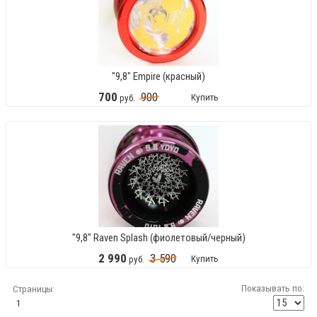
"9,8" Empire (красный)
700
900
Купить
руб.
"9,8" Raven Splash (фиолетовый/черный)
2
990
3
590
Купить
руб.
Показывать по:
Страницы:
1