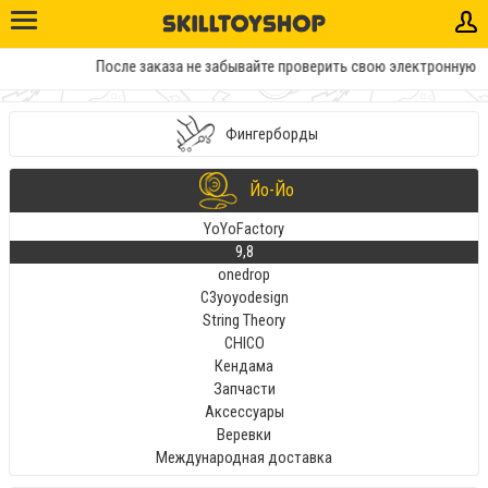
После заказа не забывайте проверить свою электронную почту
Фингерборды
Йо-Йо
YoYoFactory
9,8
onedrop
C3yoyodesign
String Theory
CHICO
Кендама
Запчасти
Аксессуары
Веревки
Международная доставка