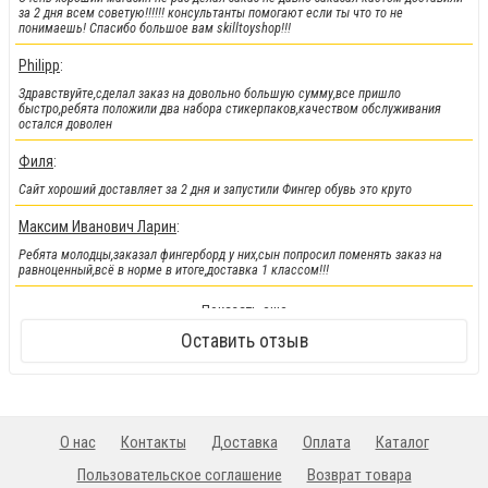
за 2 дня всем советую!!!!!! консультанты помогают если ты что то не
понимаешь! Спасибо большое вам skilltoyshop!!!
Philipp
:
Здравствуйте,сделал заказ на довольно большую сумму,все пришло
быстро,ребята положили два набора стикерпаков,качеством обслуживания
остался доволен
Филя
:
Сайт хороший доставляет за 2 дня и запустили Фингер обувь это круто
Максим Иванович Ларин
:
Ребята молодцы,заказал фингерборд у них,сын попросил поменять заказ на
равноценный,всё в норме в итоге,доставка 1 классом!!!
!!!Новинка!!!
:
Показать еще
Кендамы снова у нас !!!
Оставить отзыв
О нас
Контакты
Доставка
Оплата
Каталог
Пользовательское соглашение
Возврат товара