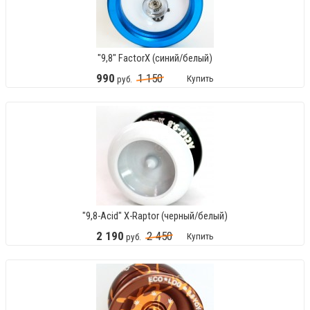
"9,8" FactorX (синий/белый)
990
1
150
Купить
руб.
"9,8-Acid" X-Raptor (черный/белый)
2
190
2
450
Купить
руб.