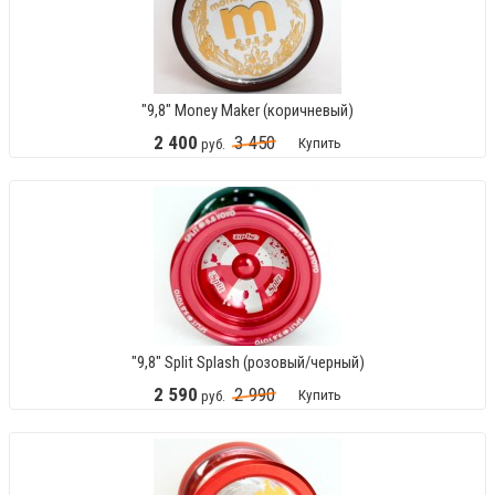
"9,8" Money Maker (коричневый)
2
400
3
450
Купить
руб.
"9,8" Split Splash (розовый/черный)
2
590
2
990
Купить
руб.