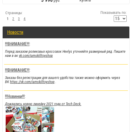
5
990
Купить
руб.
Показывать по:
Страницы:
1
2
3
4
Новости
!!!ВНИМАНИЕ!!!
:
Перед заказом роликовых кроссовок Heelys уточняйте размерный ряд. Пишите
нам в вк
vk.com/iamskilltoyshop
!!!ВНИМАНИЕ!!!
:
Заказы без регистрации для вашего удобства также можно оформить через
ВК
https://vk.com/iamskilltoyshop
.
!!!Новинки!!!
:
Дождались новую линейку 2021 года от Tech Deck.