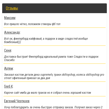
Отзывы
Максим
:
Все пришло чётко, положили стикеры фб топ
Александр
:
Всё ок, фингерборд кайфовый, а подарок в виде сладостей вообще
бомбезный)))
Сеня
:
!!!Скидки!!!
:
Доставка быстрая! Фингерборд идеальный рампа тоже Сладости в подарок
На парки
, а
также на часть фингербордов
Спасибо
Артем
:
Заказал кастом детали дека supremelv, траки skiltoyshop, колеса skiltoyshop pro
street офигенный приехал за два дня
Глеб К
:
Кароче сайт имба да мало траков но я собрал очень хороший кастом
Евгений Черткоев
:
Хочу поблагодарить за очень быструю отправку заказа. Получил заказ через 2