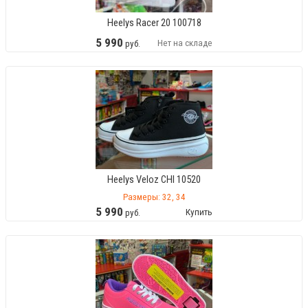
Heelys Racer 20 100718
5
990
Нет на складе
руб.
Heelys Veloz CHI 10520
Размеры: 32, 34
5
990
Купить
руб.