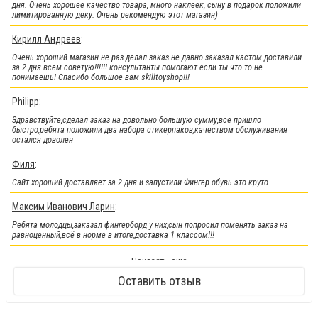
дня. Очень хорошее качество товара, много наклеек, сыну в подарок положили
лимитированную деку. Очень рекомендую этот магазин)
!!!Новинки!!!
:
Кирилл Андреев
:
Легендарные металлические фингер BMX от Flick Trix снова у нас.
Очень хороший магазин не раз делал заказ не давно заказал кастом доставили
за 2 дня всем советую!!!!!! консультанты помогают если ты что то не
понимаешь! Спасибо большое вам skilltoyshop!!!
Philipp
:
Здравствуйте,сделал заказ на довольно большую сумму,все пришло
быстро,ребята положили два набора стикерпаков,качеством обслуживания
остался доволен
Филя
:
Сайт хороший доставляет за 2 дня и запустили Фингер обувь это круто
Максим Иванович Ларин
:
Ребята молодцы,заказал фингерборд у них,сын попросил поменять заказ на
равноценный,всё в норме в итоге,доставка 1 классом!!!
!!!Новинка!!!
:
Показать еще
Кендамы снова у нас !!!
Оставить отзыв