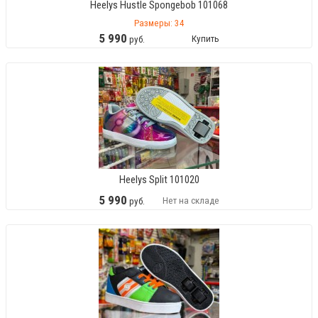
Heelys Hustle Spongebob 101068
Размеры: 34
5
990
Купить
руб.
Heelys Split 101020
5
990
Нет на складе
руб.