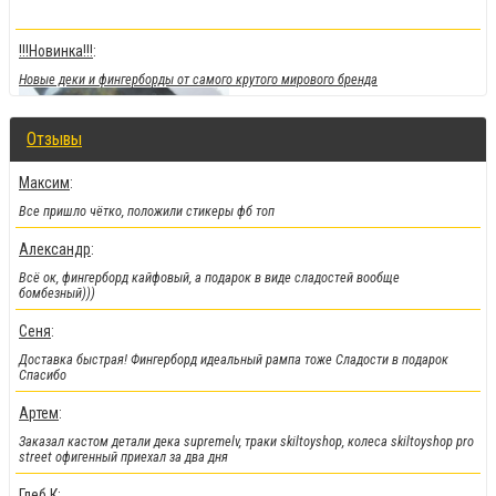
!!!Новинка!!!
:
Новые деки и фингерборды от самого крутого мирового бренда
Отзывы
Максим
:
Все пришло чётко, положили стикеры фб топ
Александр
:
Всё ок, фингерборд кайфовый, а подарок в виде сладостей вообще
бомбезный)))
Сеня
:
!!!Скидки!!!
:
Доставка быстрая! Фингерборд идеальный рампа тоже Сладости в подарок
На парки
, а
также на часть фингербордов
Спасибо
Артем
:
Заказал кастом детали дека supremelv, траки skiltoyshop, колеса skiltoyshop pro
street офигенный приехал за два дня
Глеб К
: