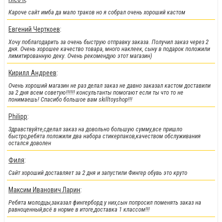
Кароче сайт имба да мало траков но я собрал очень хороший кастом
Евгений Черткоев
:
Хочу поблагодарить за очень быструю отправку заказа. Получил заказ через 2
дня. Очень хорошее качество товара, много наклеек, сыну в подарок положили
лимитированную деку. Очень рекомендую этот магазин)
!!!Новинки!!!
:
Кирилл Андреев
:
Легендарные металлические фингер BMX от Flick Trix снова у нас.
Очень хороший магазин не раз делал заказ не давно заказал кастом доставили
за 2 дня всем советую!!!!!! консультанты помогают если ты что то не
понимаешь! Спасибо большое вам skilltoyshop!!!
Philipp
:
Здравствуйте,сделал заказ на довольно большую сумму,все пришло
быстро,ребята положили два набора стикерпаков,качеством обслуживания
остался доволен
Филя
:
Сайт хороший доставляет за 2 дня и запустили Фингер обувь это круто
Максим Иванович Ларин
:
Ребята молодцы,заказал фингерборд у них,сын попросил поменять заказ на
равноценный,всё в норме в итоге,доставка 1 классом!!!