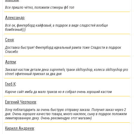
Все пришло чётко, положили стикеры фб топ
Александр
:
Всё ок, фингерборд кайфовый, а подарок в виде сладостей вообще
бомбезный)))
Сеня
:
!!!Скидки!!!
:
Доставка быстрая! Фингерборд идеальный рампа тоже Сладости в подарок
На парки
, а
также на часть фингербордов
Спасибо
Артем
:
Заказал кастом детали дека supremelv, траки skiltoyshop, колеса skiltoyshop pro
street офигенный приехал за два дня
Глеб К
:
Кароче сайт имба да мало траков но я собрал очень хороший кастом
Евгений Черткоев
:
Хочу поблагодарить за очень быструю отправку заказа. Получил заказ через 2
дня. Очень хорошее качество товара, много наклеек, сыну в подарок положили
лимитированную деку. Очень рекомендую этот магазин)
!!!Новинки!!!
:
Кирилл Андреев
: