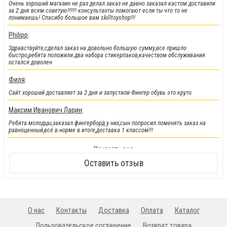
Легендарные металлические фингер BMX от Flick Trix снова у нас.
Очень хороший магазин не раз делал заказ не давно заказал кастом доставили
за 2 дня всем советую!!!!!! консультанты помогают если ты что то не
понимаешь! Спасибо большое вам skilltoyshop!!!
Philipp
:
Здравствуйте,сделал заказ на довольно большую сумму,все пришло
быстро,ребята положили два набора стикерпаков,качеством обслуживания
остался доволен
Филя
:
Сайт хороший доставляет за 2 дня и запустили Фингер обувь это круто
Максим Иванович Ларин
:
Ребята молодцы,заказал фингерборд у них,сын попросил поменять заказ на
равноценный,всё в норме в итоге,доставка 1 классом!!!
!!!Новинка!!!
:
Показать еще
Кендамы снова у нас !!!
Оставить отзыв
О нас
Контакты
Доставка
Оплата
Каталог
Пользовательское соглашение
Возврат товара