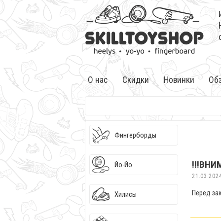
О нас
Скидки
Новинки
Об
Фингерборды
!!!ВНИ
Йо-Йо
21.03.202
Перед за
Хилисы