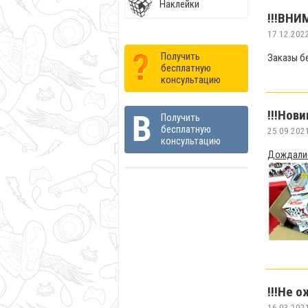
Наклейки
!!!ВНИ
17.12.202
Получить
Заказы б
бесплатную
консультацию
!!!Нови
Получить
бесплатную
25.09.202
консультацию
Дождались
!!!Не о
16.03.202