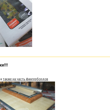
ки!!!
1
, а
также на часть фингербордов