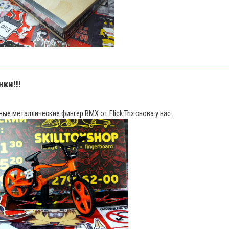
нки!!!
1
ые металлические фингер BMX от Flick Trix снова у нас.