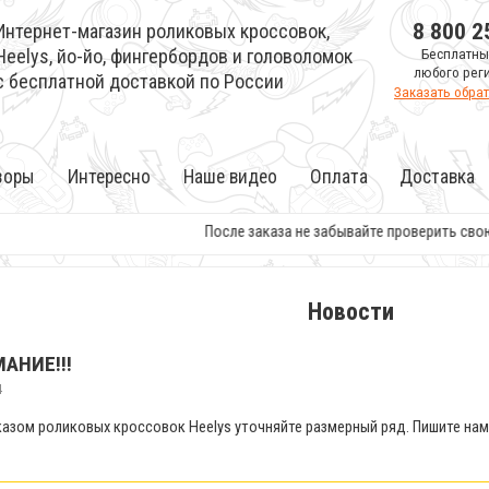
8 800 2
Интернет-магазин роликовых кроссовок,
Heelys, йо-йо, фингербордов и головоломок
Бесплатны
любого рег
с бесплатной доставкой по России
Заказать обра
зоры
Интересно
Наше видео
Оплата
Доставка
После заказа не забывайте проверить свою электро
Новости
МАНИЕ!!!
4
казом роликовых кроссовок Heelys уточняйте размерный ряд. Пишите нам