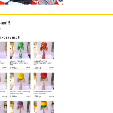
нка!!!
0
нова у нас !!!