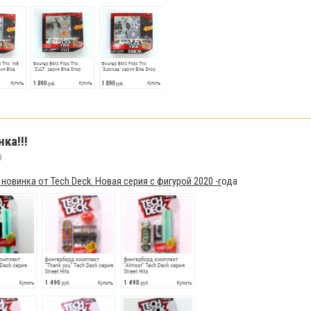
нка!!!
0
новинка от Tech Deck. Новая серия с фигурой 2020 -г
ода