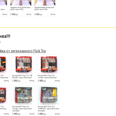
нка!!!
0
ки от легендарного Flick Trix