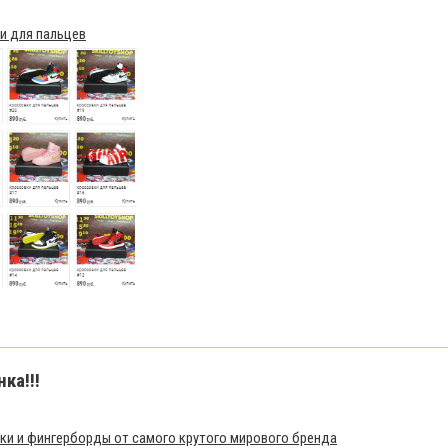
и для пальцев
нка!!!
1
ки и фингерборды от самого крутого мирового бренда