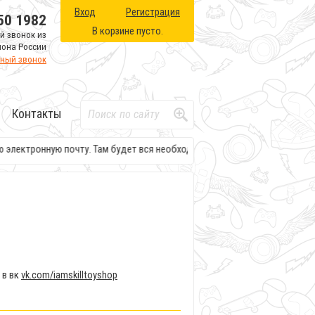
Вход
Регистрация
50 1982
В корзине пусто.
й звонок из
иона России
тный звонок
Контакты
нную почту. Там будет вся необходимая информация по вашим и нашим да
 в вк
vk.com/iamskilltoyshop