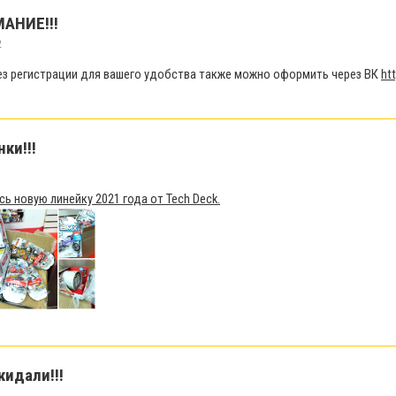
МАНИЕ!!!
2
ез регистрации для вашего удобства также можно оформить через ВК
ht
нки!!!
1
 новую линейку 2021 года от Tech Deck.
жидали!!!
1