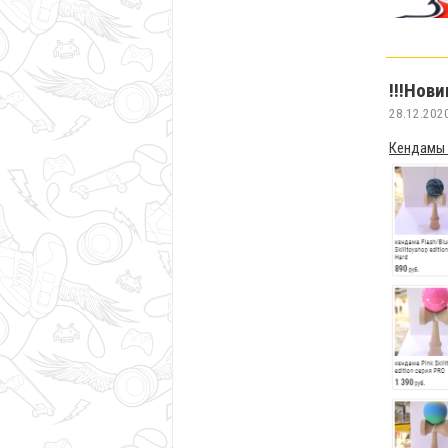
!!!Нови
28.12.202
Кендамы с