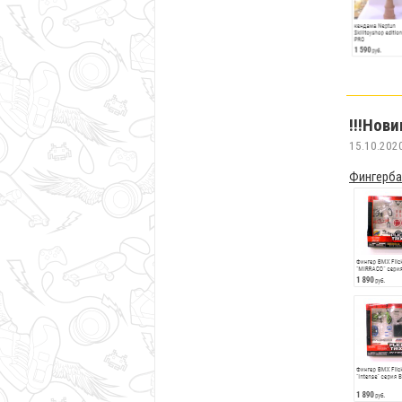
!!!Нови
15.10.202
Фингербай