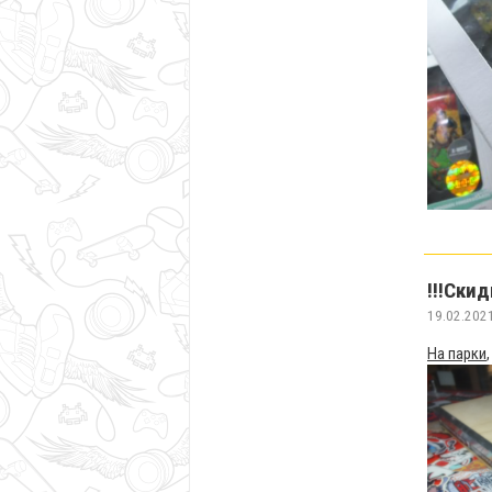
!!!Скид
19.02.202
На парки