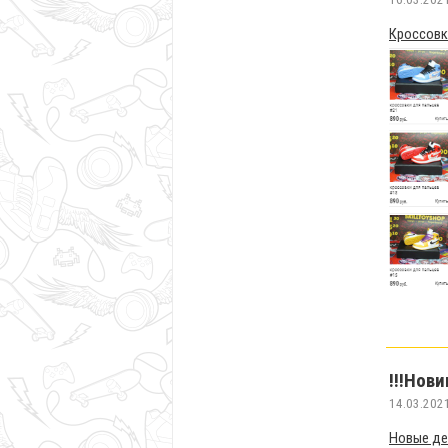
Кроссовк
!!!Нови
14.03.202
Новые де