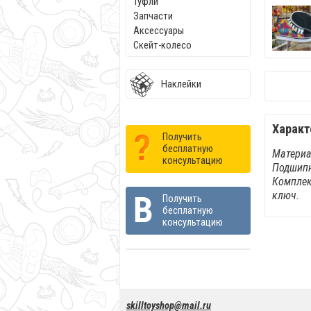
Туфли
Запчасти
Аксессуары
Скейт-колесо
Наклейки
Характ
Получить
бесплатную
Материа
консультацию
Подшипн
Комплек
ключ.
Получить
бесплатную
консультацию
skilltoyshop@mail.ru