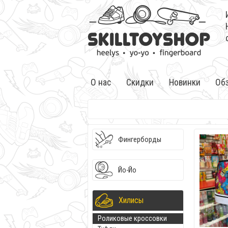
О нас
Скидки
Новинки
Об
Фингерборды
Йо-Йо
Хилисы
Роликовые кроссовки