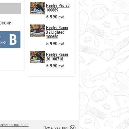
Heelys Pro 20
100889
5
990
руб.
оссии!
Heelys Racer
X2 Lighted
ь
100650
цию
5
990
руб.
Heelys Racer
20 100718
5
990
руб.
ское соглашение
Пожаловаться