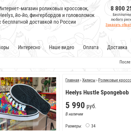
8 800 2
Интернет-магазин роликовых кроссовок,
Heelys, йо-йо, фингербордов и головоломок
Бесплатны
любого рег
с бесплатной доставкой по России
Заказать обра
зоры
Интересно
Наше видео
Оплата
Доставка
После з
Главная
›
Хилисы
›
Роликовые кросс
Heelys Hustle Spongebob
5
990
руб.
В наличии
Размеры:
34