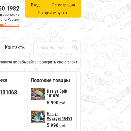
Вход
Регистрация
50 1982
В корзине пусто.
й звонок из
иона России
тный звонок
Контакты
аказа не забывайте проверить свою электронную почту. Там будет вся н
Похожие товары
овки
 101068
Heelys Split
101020
5
990
руб.
Heelys
Voyager 10491
5
990
руб.