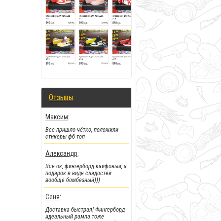
!!!Новинка!!!
:
Отзывы
Новые деки и фингерборды от
самого крутого мирового
Максим
:
бренда
Все пришло чётко, положили
стикеры фб топ
Александр
:
Всё ок, фингерборд кайфовый, а
подарок в виде сладостей
вообще бомбезный)))
Сеня
:
Доставка быстрая! Фингерборд
идеальный рампа тоже