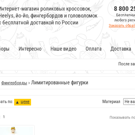
8 800 2
Интернет-магазин роликовых кроссовок,
Heelys, йо-йо, фингербордов и головоломок
Бесплатны
любого рег
с бесплатной доставкой по России
Заказать обра
зоры
Интересно
Наше видео
Оплата
Доставка
После заказ
›
› Лимитированные фигурки
Фингерборды
ать по:
цене
Материал
:
1
Показывать по