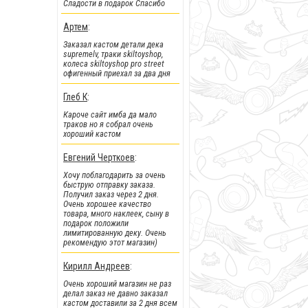
Сладости в подарок Спасибо
!!!Скидки!!!
:
Артем
:
На парки
, а
также на часть
Заказал кастом детали дека
фингербордов
supremelv, траки skiltoyshop,
колеса skiltoyshop pro street
офигенный приехал за два дня
Глеб К
:
Кароче сайт имба да мало
траков но я собрал очень
хороший кастом
Евгений Черткоев
:
Хочу поблагодарить за очень
быструю отправку заказа.
Получил заказ через 2 дня.
Очень хорошее качество
товара, много наклеек, сыну в
подарок положили
!!!Новинки!!!
:
лимитированную деку. Очень
рекомендую этот магазин)
Легендарные металлические
фингер BMX от Flick Trix снова у
нас.
Кирилл Андреев
:
Очень хороший магазин не раз
делал заказ не давно заказал
кастом доставили за 2 дня всем