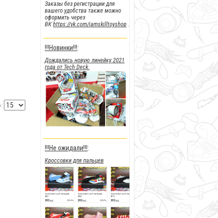
Заказы без регистрации для
вашего удобства также можно
оформить через
ВК
https://vk.com/iamskilltoyshop
.
!!!Новинки!!!
:
Дождались новую линейку 2021
года от Tech Deck.
:
!!!Не ожидали!!!
:
Кроссовки для пальцев