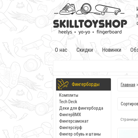
О нас
Скидки
Новинки
Об
Фингерборды
Главная
Комплиты
Tech Deck
Сортиров
Деки для фингерборда
ФингерBMX
Страницы
Фингерсамокат
Фингерсёрф
Фингер обувь и штаны