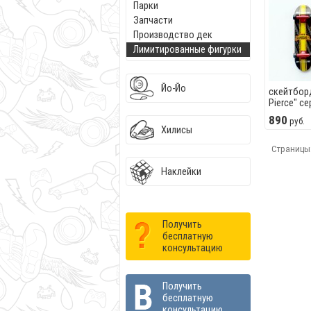
Парки
Запчасти
Производство дек
Лимитированные фигурки
Йо-Йо
скейтборд
Pierce" с
890
руб.
Хилисы
Страницы
Наклейки
Получить
бесплатную
консультацию
Получить
бесплатную
консультацию