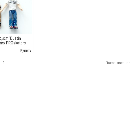
ист "Dustin
ерия PROskaters
Купить
:
1
Показывать по