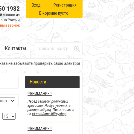
Вход
Регистрация
50 1982
В корзине пусто.
й звонок из
иона России
тный звонок
Контакты
а не забывайте проверить свою электронную почту. Там будет вся необх
Новости
!!!ВНИМАНИЕ!!!
:
Перед заказом роликовых
кроссовок Heelys уточняйте
размерный ряд. Пишите нам в
вк
vk.com/iamskilltoyshop
:
!!!ВНИМАНИЕ!!!
: