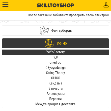
После заказа не забывайте проверить свою электронную
Фингерборды
Йо-Йо
YoYoFactory
9,8
onedrop
C3yoyodesign
String Theory
CHICO
Кендама
Запчасти
Аксессуары
Веревки
Международная доставка