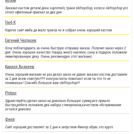
Артем
:
Заказал кастом детали дека supremelv, траки skiltoyshop, колеса skiltoyshop pro
street офигенный приехал за два дня
Глеб К
:
Кароче сайт имба да мало траков но я собрал очень хороший кастом
Евгений Черткоев
:
Хочу поблагодарить за очень быструю отправку заказа. Получил заказ через 2
дня. Очень хорошее качество товара, много наклеек, сыну в подарок положили
лимитированную деку. Очень рекомендую этот магазин)
!!!Новинки!!!
:
Кирилл Андреев
:
Легендарные металлические фингер BMX от Flick Trix снова у нас.
Очень хороший магазин не раз делал заказ не давно заказал кастом доставили
за 2 дня всем советую!!!!!! консультанты помогают если ты что то не
понимаешь! Спасибо большое вам skilltoyshop!!!
Philipp
:
Здравствуйте,сделал заказ на довольно большую сумму,все пришло
быстро,ребята положили два набора стикерпаков,качеством обслуживания
остался доволен
Филя
:
Сайт хороший доставляет за 2 дня и запустили Фингер обувь это круто