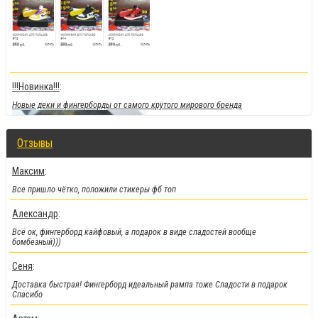
!!!Новинка!!!
:
Новые деки и фингерборды от самого крутого мирового бренда
Отзывы
Максим
:
Все пришло чётко, положили стикеры фб топ
Александр
:
Всё ок, фингерборд кайфовый, а подарок в виде сладостей вообще
бомбезный)))
Сеня
:
!!!Скидки!!!
:
Доставка быстрая! Фингерборд идеальный рампа тоже Сладости в подарок
На парки
, а
также на часть фингербордов
Спасибо