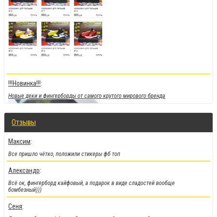
!!!Новинка!!!
:
Новые деки и фингерборды от самого крутого мирового бренда
Отзывы
Максим
:
Все пришло чётко, положили стикеры фб топ
Александр
:
Всё ок, фингерборд кайфовый, а подарок в виде сладостей вообще
бомбезный)))
Сеня
:
!!!Скидки!!!
: