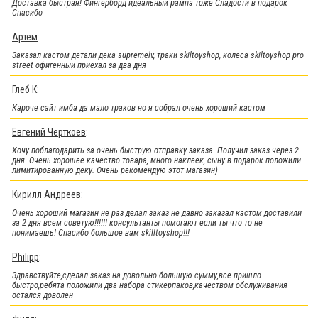
Доставка быстрая! Фингерборд идеальный рампа тоже Сладости в подарок
На парки
, а
также на часть фингербордов
Спасибо
Артем
:
Заказал кастом детали дека supremelv, траки skiltoyshop, колеса skiltoyshop pro
street офигенный приехал за два дня
Глеб К
:
Кароче сайт имба да мало траков но я собрал очень хороший кастом
Евгений Черткоев
:
Хочу поблагодарить за очень быструю отправку заказа. Получил заказ через 2
дня. Очень хорошее качество товара, много наклеек, сыну в подарок положили
лимитированную деку. Очень рекомендую этот магазин)
!!!Новинки!!!
:
Кирилл Андреев
:
Легендарные металлические фингер BMX от Flick Trix снова у нас.
Очень хороший магазин не раз делал заказ не давно заказал кастом доставили
за 2 дня всем советую!!!!!! консультанты помогают если ты что то не
понимаешь! Спасибо большое вам skilltoyshop!!!
Philipp
:
Здравствуйте,сделал заказ на довольно большую сумму,все пришло
быстро,ребята положили два набора стикерпаков,качеством обслуживания
остался доволен