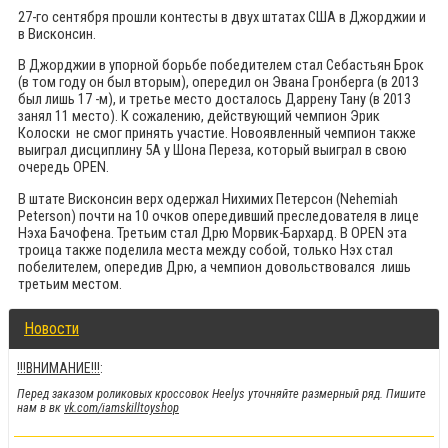
27-го сентября прошли контесты в двух штатах США в Джорджии и
в Висконсин.
В Джорджии в упорной борьбе победителем стал Себастьян Брок
(в том году он был вторым), опередил он Эвана Гронберга (в 2013
был лишь 17 -м), и третье место досталось Даррену Тану (в 2013
занял 11 место). К сожалению, действующий чемпион Эрик
Колоски не смог принять участие. Новоявленный чемпион также
выиграл дисциплину 5А у Шона Переза, который выиграл в свою
очередь OPEN.
В штате Висконсин верх одержал Нихимих Петерсон (
Nehemiah
Peterson) почти на 10 очков опередивший преследователя в лице
Нэха Бачофена. Третьим стал Дрю Морвик-Бархард. В OPEN эта
троица также поделила места между собой, только Нэх стал
побелителем, опередив Дрю, а чемпион довольствовался лишь
третьим местом.
Новости
!!!ВНИМАНИЕ!!!
:
Перед заказом роликовых кроссовок Heelys уточняйте размерный ряд. Пишите
нам в вк
vk.com/iamskilltoyshop