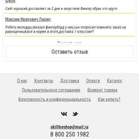
Филя
:
Сайт хороший доставляет за 2 дня и запустили Фингер обувь это круто
Максим Иванович Ларин
:
Ребята молодцы,заказал фингерборд у них,сын попросил поменять заказ на
равноценный,всё в норме в итоге,доставка 1 классом!!!
!!!Новинка!!!
:
Показать еще
Кендамы снова у нас !!!
Оставить отзыв
О нас
Контакты
Доставка
Оплата
Каталог
Пользовательское соглашение
Возврат товара
Безопасность и конфиденциальность
Как купить?
skilltoyshop@mail.ru
8 800 250 1982