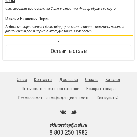
Филя
:
Сайт хороший доставляет за 2 дня и запустили Фингер обувь это круто
Максим Иванович Ларин
:
Ребята молодцы,заказал фингерборд у них,сын попросил поменять заказ на
равноценный,всё в норме в итоге,доставка 1 классом!!!
!!!Новинка!!!
:
Показать еще
Кендамы снова у нас !!!
Оставить отзыв
О нас
Контакты
Доставка
Оплата
Каталог
Пользовательское соглашение
Возврат товара
Безопасность и конфиденциальность
Как купить?
skilltoyshop@mail.ru
8 800 250 1982