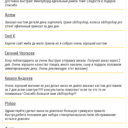
Доставка быстрая! Фингерборд идеальный рампа тоже Сладости в подарок
На парки
, а
также на часть фингербордов
Спасибо
Артем
:
Заказал кастом детали дека supremelv, траки skiltoyshop, колеса skiltoyshop pro
street офигенный приехал за два дня
Глеб К
:
Кароче сайт имба да мало траков но я собрал очень хороший кастом
Евгений Черткоев
:
Хочу поблагодарить за очень быструю отправку заказа. Получил заказ через 2
дня. Очень хорошее качество товара, много наклеек, сыну в подарок положили
лимитированную деку. Очень рекомендую этот магазин)
!!!Новинки!!!
:
Кирилл Андреев
:
Легендарные металлические фингер BMX от Flick Trix снова у нас.
Очень хороший магазин не раз делал заказ не давно заказал кастом доставили
за 2 дня всем советую!!!!!! консультанты помогают если ты что то не
понимаешь! Спасибо большое вам skilltoyshop!!!
Philipp
:
Здравствуйте,сделал заказ на довольно большую сумму,все пришло
быстро,ребята положили два набора стикерпаков,качеством обслуживания
остался доволен