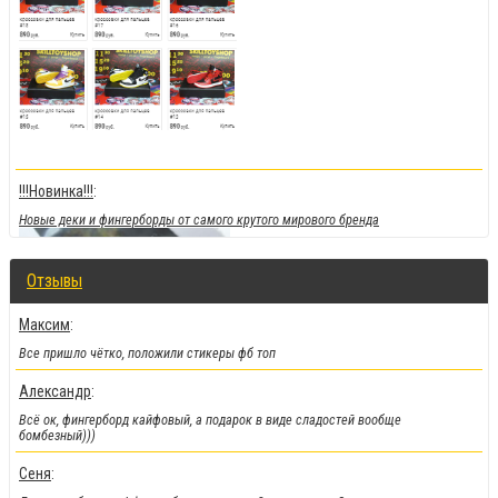
!!!Новинка!!!
:
Новые деки и фингерборды от самого крутого мирового бренда
Отзывы
Максим
:
Все пришло чётко, положили стикеры фб топ
Александр
:
Всё ок, фингерборд кайфовый, а подарок в виде сладостей вообще
бомбезный)))
Сеня
:
!!!Скидки!!!
: