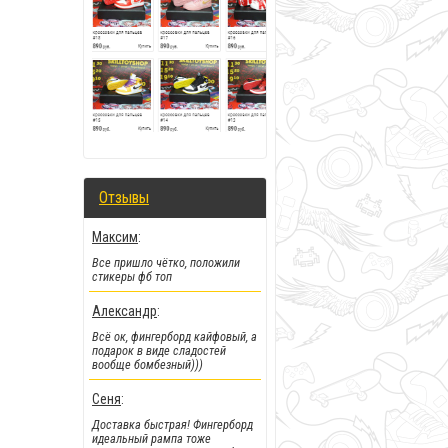
!!!Новинка!!!
:
Отзывы
Новые деки и фингерборды от
самого крутого мирового
Максим
:
бренда
Все пришло чётко, положили
стикеры фб топ
Александр
:
Всё ок, фингерборд кайфовый, а
подарок в виде сладостей
вообще бомбезный)))
Сеня
:
Доставка быстрая! Фингерборд
идеальный рампа тоже