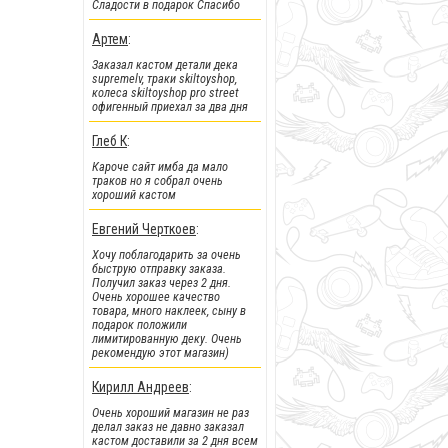
Сладости в подарок Спасибо
!!!Скидки!!!
:
Артем
:
На парки
, а
также на часть
Заказал кастом детали дека
фингербордов
supremelv, траки skiltoyshop,
колеса skiltoyshop pro street
офигенный приехал за два дня
Глеб К
:
Кароче сайт имба да мало
траков но я собрал очень
хороший кастом
Евгений Черткоев
:
Хочу поблагодарить за очень
быструю отправку заказа.
Получил заказ через 2 дня.
Очень хорошее качество
товара, много наклеек, сыну в
подарок положили
!!!Новинки!!!
:
лимитированную деку. Очень
рекомендую этот магазин)
Легендарные металлические
фингер BMX от Flick Trix снова у
нас.
Кирилл Андреев
:
Очень хороший магазин не раз
делал заказ не давно заказал
кастом доставили за 2 дня всем