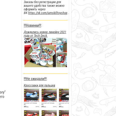
Заказы без регистрации для
вашего удобства также можно
оформить через
ВК
https://vk.com/iamskilltoyshop
.
!!!Новинки!!!
:
Дождались новую линейку 2021
года от Tech Deck.
!!!Не ожидали!!!
:
Кроссовки для пальцев
ory"
его