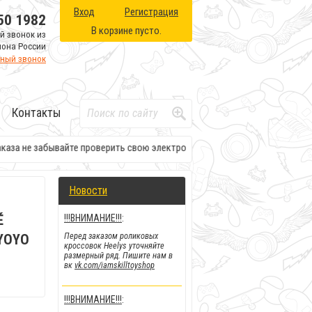
Вход
Регистрация
50 1982
В корзине пусто.
й звонок из
иона России
тный звонок
Контакты
а не забывайте проверить свою электронную почту. Там будет вся необх
Новости
É
!!!ВНИМАНИЕ!!!
:
Перед заказом роликовых
 YOYO
кроссовок Heelys уточняйте
размерный ряд. Пишите нам в
вк
vk.com/iamskilltoyshop
!!!ВНИМАНИЕ!!!
: