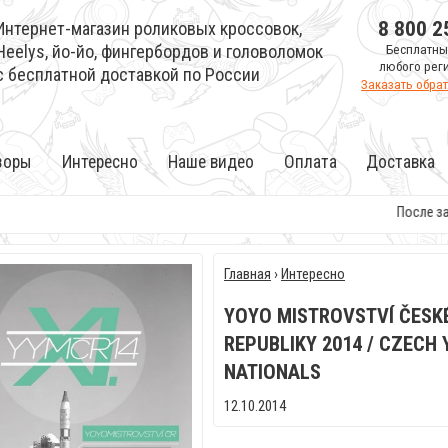
8 800 2
Интернет-магазин роликовых кроссовок,
Heelys, йо-йо, фингербордов и головоломок
Бесплатны
любого рег
с бесплатной доставкой по России
Заказать обра
зоры
Интересно
Наше видео
Оплата
Доставка
После заказ
Главная
›
Интересно
YOYO MISTROVSTVÍ ČESK
REPUBLIKY 2014 / CZECH
NATIONALS
12.10.2014