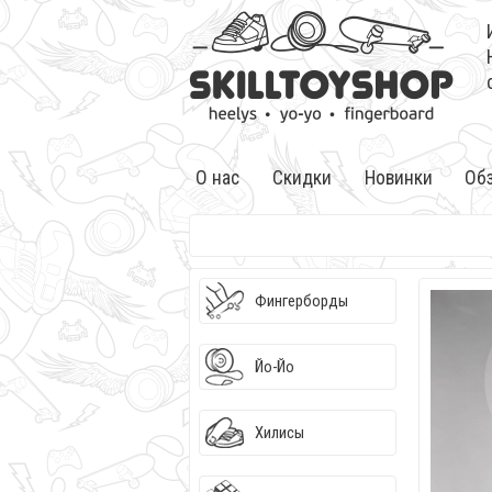
О нас
Скидки
Новинки
Об
Фингерборды
Йо-Йо
Хилисы