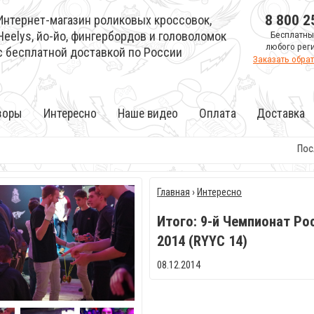
8 800 2
Интернет-магазин роликовых кроссовок,
Heelys, йо-йо, фингербордов и головоломок
Бесплатны
любого рег
с бесплатной доставкой по России
Заказать обра
зоры
Интересно
Наше видео
Оплата
Доставка
После за
Главная
›
Интересно
Итого: 9-й Чемпионат Ро
2014 (RYYC 14)
08.12.2014