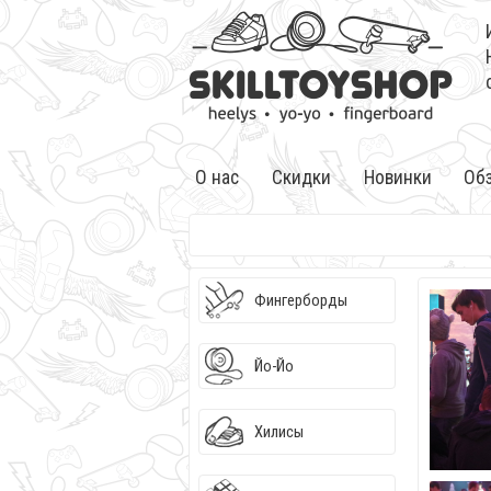
О нас
Скидки
Новинки
Об
Фингерборды
Йо-Йо
Хилисы