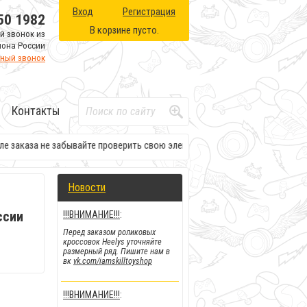
Вход
Регистрация
50 1982
В корзине пусто.
й звонок из
иона России
тный звонок
Контакты
каза не забывайте проверить свою электронную почту. Там будет вся н
Новости
ссии
!!!ВНИМАНИЕ!!!
:
Перед заказом роликовых
кроссовок Heelys уточняйте
размерный ряд. Пишите нам в
вк
vk.com/iamskilltoyshop
!!!ВНИМАНИЕ!!!
: