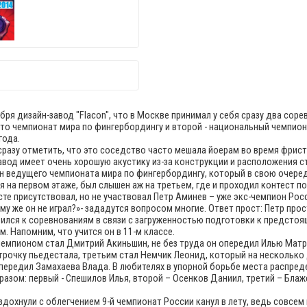
абря дизайн-завод "Flacon", что в Москве принимал у себя сразу два соре
это чемпионат мира по фингербордингу и второй - национальный чемпион
года.
сразу отметить, что это соседство часто мешала йоерам во время фрист
авод имеет очень хорошую акустику из-за конструкции и расположения ст
 ведущего чемпионата мира по фингербордингу, который в свою очере
я на первом этаже, был слышен аж на третьем, где и проходил контест по
сте присутствовал, но не участвовал Петр Аминев – уже экс-чемпион Росс
ему же он не играл?»- зададутся вопросом многие. Ответ прост: Петр прос
ился к соревнованиям в связи с загруженностью подготовки к предсто
м. Напомним, что учится он в 11-м классе.
 чемпионом стал Дмитрий Акиньшин, не без труда он опередил Илью Матр
трочку пьедестала, третьим стал Немчик Леонид, который на несколько
передил Замахаева Влада. В любителях в упорной борьбе места распред
разом: первый - Спешилов Илья, второй – Осенков Даниил, третий – Бла
здохнули с облегчением 9-й чемпионат России канул в лету, ведь совсем