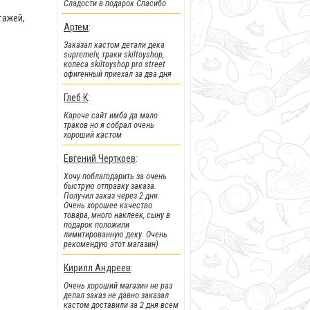
Сладости в подарок Спасибо
тажей,
!!!Скидки!!!
:
Артем
:
На парки
, а
также на часть
Заказал кастом детали дека
фингербордов
supremelv, траки skiltoyshop,
колеса skiltoyshop pro street
офигенный приехал за два дня
Глеб К
:
Кароче сайт имба да мало
траков но я собрал очень
хороший кастом
Евгений Черткоев
:
Хочу поблагодарить за очень
быструю отправку заказа.
Получил заказ через 2 дня.
Очень хорошее качество
товара, много наклеек, сыну в
подарок положили
!!!Новинки!!!
:
лимитированную деку. Очень
рекомендую этот магазин)
Легендарные металлические
фингер BMX от Flick Trix снова у
нас.
Кирилл Андреев
:
Очень хороший магазин не раз
делал заказ не давно заказал
кастом доставили за 2 дня всем