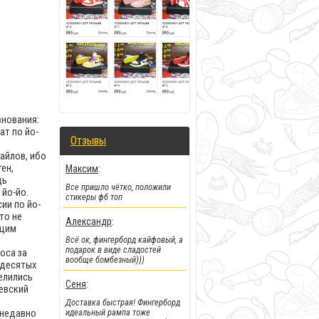
внования:
ат по йо-
!!!Новинка!!!
:
Отзывы
Новые деки и фингерборды от
айлов, ибо
самого крутого мирового
ен,
Максим
:
бренда
дь
Все пришло чётко, положили
 йо-йо.
стикеры фб топ
ии по йо-
то не
Александр
:
ящим
Всё ок, фингерборд кайфовый, а
подарок в виде сладостей
оса за
вообще бомбезный)))
 десятых
елились
Сеня
:
жевский
Доставка быстрая! Фингерборд
идеальный рампа тоже
 недавно