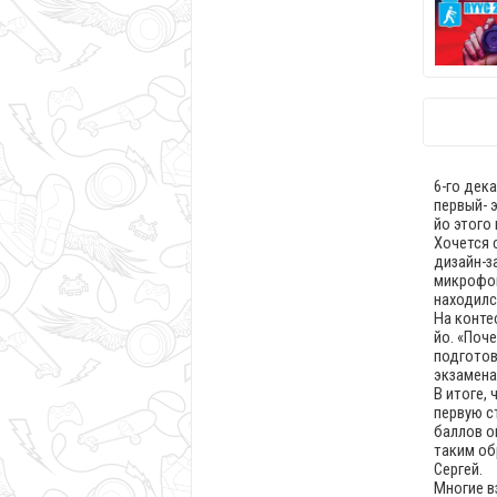
6-го дек
первый- 
йо этого 
Хочется 
дизайн-з
микрофон
находилс
На конте
йо. «Поч
подготов
экзамена
В итоге,
первую с
баллов о
таким об
Сергей.
Многие в