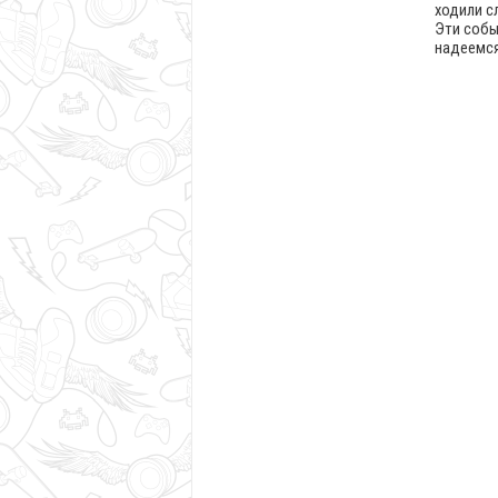
ходили с
Эти собы
надеемся