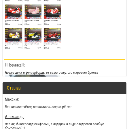
!!!Новинка!!!
:
Новые деки и фингерборды от самого крутого мирового бренда
Отзывы
Максим
:
Все пришло чётко, положили стикеры фб топ
Александр
:
Всё ок, фингерборд кайфовый, а подарок в виде сладостей вообще
бомбезный)))