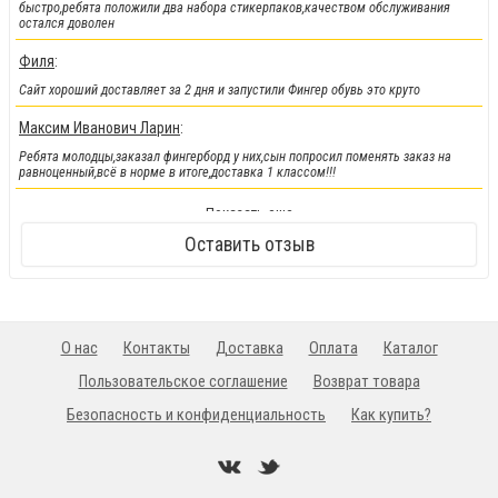
быстро,ребята положили два набора стикерпаков,качеством обслуживания
остался доволен
Филя
:
Сайт хороший доставляет за 2 дня и запустили Фингер обувь это круто
Максим Иванович Ларин
:
Ребята молодцы,заказал фингерборд у них,сын попросил поменять заказ на
равноценный,всё в норме в итоге,доставка 1 классом!!!
!!!Новинка!!!
:
Показать еще
Кендамы снова у нас !!!
Оставить отзыв
О нас
Контакты
Доставка
Оплата
Каталог
Пользовательское соглашение
Возврат товара
Безопасность и конфиденциальность
Как купить?