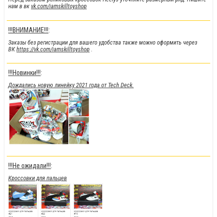
нам в вк
vk.com/iamskilltoyshop
!!!ВНИМАНИЕ!!!
:
Заказы без регистрации для вашего удобства также можно оформить через
ВК
https://vk.com/iamskilltoyshop
.
!!!Новинки!!!
:
Дождались новую линейку 2021 года от Tech Deck.
!!!Не ожидали!!!
:
Кроссовки для пальцев