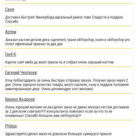
Сеня
:
!!!Скидки!!!
:
Доставка быстрая! Фингерборд идеальный рампа тоже Сладости в подарок
На парки
, а
также на часть фингербордов
Спасибо
Артем
:
Заказал кастом детали дека supremelv, траки skiltoyshop, колеса skiltoyshop pro
street офигенный приехал за два дня
Глеб К
:
Кароче сайт имба да мало траков но я собрал очень хороший кастом
Евгений Черткоев
:
Хочу поблагодарить за очень быструю отправку заказа. Получил заказ через 2
дня. Очень хорошее качество товара, много наклеек, сыну в подарок положили
лимитированную деку. Очень рекомендую этот магазин)
!!!Новинки!!!
:
Кирилл Андреев
:
Легендарные металлические фингер BMX от Flick Trix снова у нас.
Очень хороший магазин не раз делал заказ не давно заказал кастом доставили
за 2 дня всем советую!!!!!! консультанты помогают если ты что то не
понимаешь! Спасибо большое вам skilltoyshop!!!
Philipp
:
Здравствуйте,сделал заказ на довольно большую сумму,все пришло