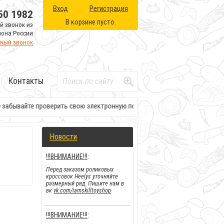
Вход
Регистрация
50 1982
В корзине пусто.
й звонок из
иона России
тный звонок
Контакты
 проверить свою электронную почту. Там будет вся необходимая информа
Новости
!!!ВНИМАНИЕ!!!
:
Перед заказом роликовых
кроссовок Heelys уточняйте
размерный ряд. Пишите нам в
вк
vk.com/iamskilltoyshop
!!!ВНИМАНИЕ!!!
: