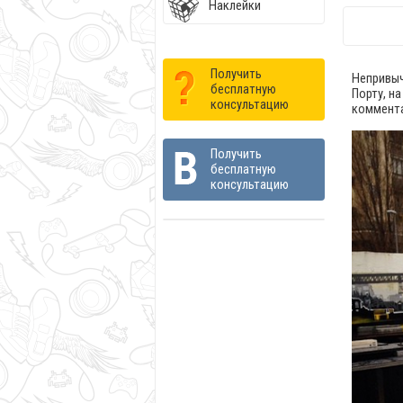
Наклейки
Получить
Непривыч
бесплатную
Порту, н
консультацию
коммента
Получить
бесплатную
консультацию