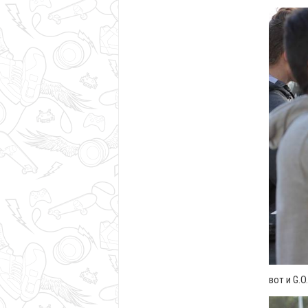
вот и G.O