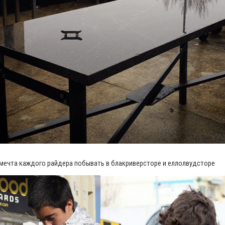
мечта каждого райдера побывать в блакриверсторе и еллолвудсторе