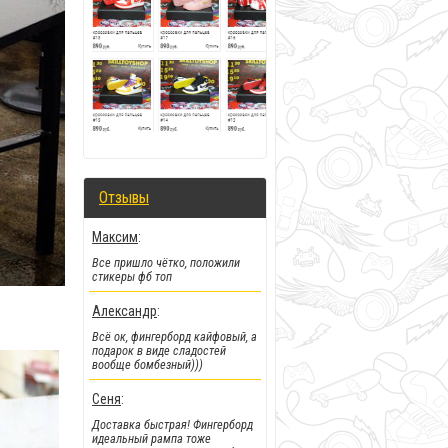
!!!Новинка!!!
:
Отзывы
Новые деки и фингерборды от
самого крутого мирового
Максим
:
бренда
Все пришло чётко, положили
стикеры фб топ
Александр
:
Всё ок, фингерборд кайфовый, а
подарок в виде сладостей
вообще бомбезный)))
Сеня
:
Доставка быстрая! Фингерборд
идеальный рампа тоже