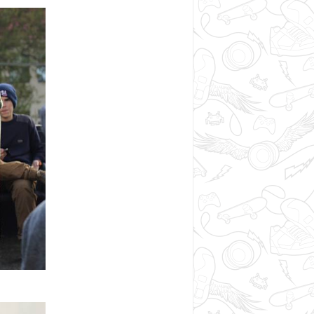
!!!Новинка!!!
:
Еще одна новинка от Tech Deck.
Новая серия с фигурой 2020
-г
ода