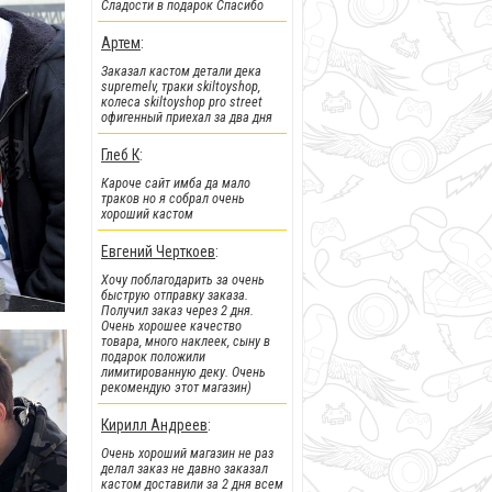
Сладости в подарок Спасибо
!!!Скидки!!!
:
Артем
:
На парки
, а
также на часть
Заказал кастом детали дека
фингербордов
supremelv, траки skiltoyshop,
колеса skiltoyshop pro street
офигенный приехал за два дня
Глеб К
:
Кароче сайт имба да мало
траков но я собрал очень
хороший кастом
Евгений Черткоев
:
Хочу поблагодарить за очень
быструю отправку заказа.
Получил заказ через 2 дня.
Очень хорошее качество
товара, много наклеек, сыну в
подарок положили
!!!Новинки!!!
:
лимитированную деку. Очень
рекомендую этот магазин)
Легендарные металлические
фингер BMX от Flick Trix снова у
нас.
Кирилл Андреев
:
Очень хороший магазин не раз
делал заказ не давно заказал
кастом доставили за 2 дня всем