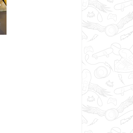
!!!Новинка!!!
:
Фингербайки от легендарного
Flick Trix