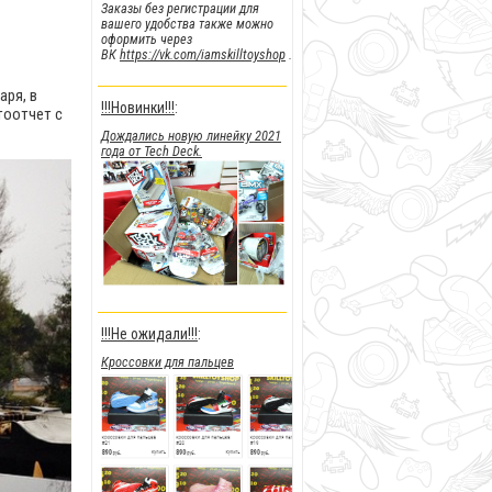
Заказы без регистрации для
вашего удобства также можно
оформить через
ВК
https://vk.com/iamskilltoyshop
.
аря, в
!!!Новинки!!!
:
тоотчет с
Дождались новую линейку 2021
года от Tech Deck.
!!!Не ожидали!!!
:
Кроссовки для пальцев