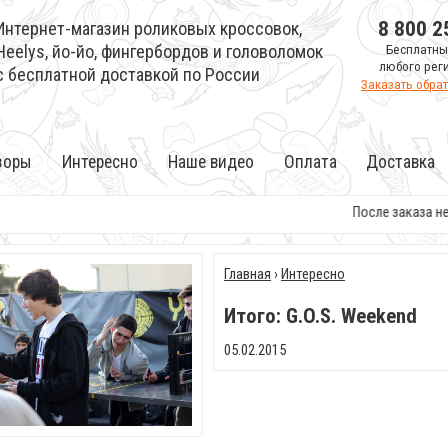
8 800 2
Интернет-магазин роликовых кроссовок,
Heelys, йо-йо, фингербордов и головоломок
Бесплатны
любого рег
с бесплатной доставкой по России
Заказать обра
зоры
Интересно
Наше видео
Оплата
Доставка
После заказа не забывайте
Главная
›
Интересно
Итого: G.O.S. Weekend
05.02.2015