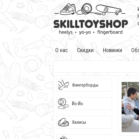
О нас
Скидки
Новинки
Об
Фингерборды
Йо-Йо
Хилисы