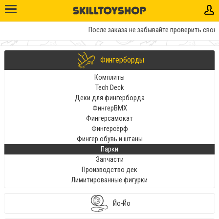
После заказа не забывайте проверить свою 
Фингерборды
Комплиты
Tech Deck
Деки для фингерборда
ФингерBMX
Фингерсамокат
Фингерсёрф
Фингер обувь и штаны
Парки
Запчасти
Производство дек
Лимитированные фигурки
Йо-Йо