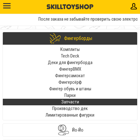
После заказа не забывайте проверить свою электронн
Фингерборды
Комплиты
Tech Deck
Деки для фингерборда
ФингерBMX
Фингерсамокат
Фингерсёрф
Фингер обувь и штаны
Парки
Запчасти
Производство дек
Лимитированные фигурки
Йо-Йо