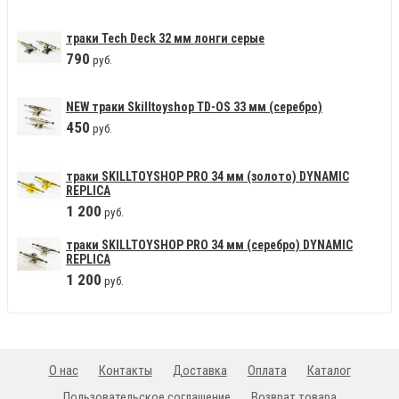
траки Tech Deck 32 мм лонги серые
790
руб.
NEW траки Skilltoyshop TD-OS 33 мм (серебро)
450
руб.
траки SKILLTOYSHOP PRO 34 мм (золото) DYNAMIC
REPLICA
1
200
руб.
траки SKILLTOYSHOP PRO 34 мм (серебро) DYNAMIC
REPLICA
1
200
руб.
О нас
Контакты
Доставка
Оплата
Каталог
Пользовательское соглашение
Возврат товара