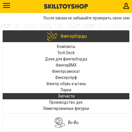
После заказа не забывайте проверить свою элект
Фингерборды
Комплиты
Tech Deck
Деки для фингерборда
ФингерBMX
Фингерсамокат
Фингерсёрф
Фингер обувь и штаны
Парки
Запчасти
Производство дек
Лимитированные фигурки
Йо-Йо