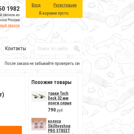
Вход
Регистрация
50 1982
В корзине пусто.
й звонок из
иона России
тный звонок
Контакты
После заказа не забывайте проверить свою электронную почту. Там буд
Похожие товары
т)
траки Tech
Deck 32 мм
лонги серые
790
руб.
колеса
Skilltoyshop
PRO STREET