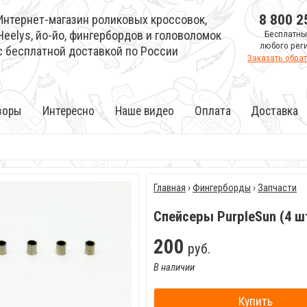
8 800 2
Интернет-магазин роликовых кроссовок,
Heelys, йо-йо, фингербордов и головоломок
Бесплатны
любого рег
с бесплатной доставкой по России
Заказать обра
зоры
Интересно
Наше видео
Оплата
Доставка
Главная
›
Фингерборды
›
Запчасти
Спейсеры PurpleSun (4 ш
200
руб.
В наличии
Купить