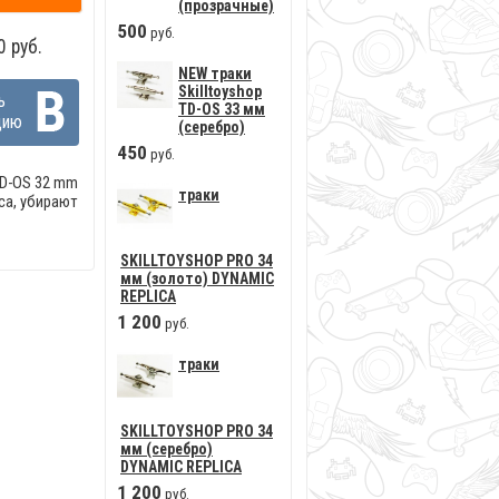
(прозрачные)
500
руб.
 руб.
NEW траки
Skilltoyshop
ь
TD-OS 33 мм
цию
(серебро)
450
руб.
TD-OS 32 mm
траки
са, убирают
SKILLTOYSHOP PRO 34
мм (золото) DYNAMIC
REPLICA
1
200
руб.
траки
SKILLTOYSHOP PRO 34
мм (серебро)
DYNAMIC REPLICA
1
200
руб.