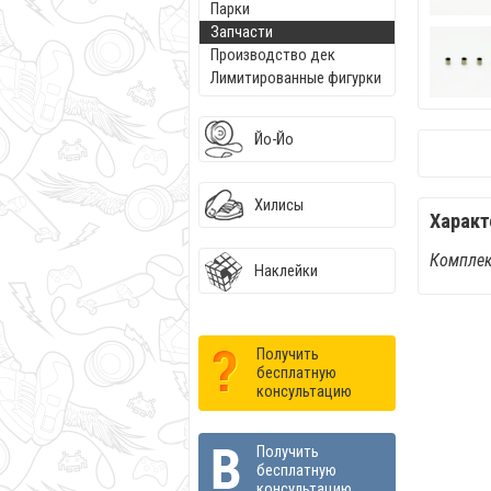
Парки
Запчасти
Производство дек
Лимитированные фигурки
Йо-Йо
Хилисы
Характ
Комплек
Наклейки
Получить
бесплатную
консультацию
Получить
бесплатную
консультацию