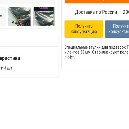
Доставка по России — 200
Получить
Получит
консультацию
консульта
Специальные втулки для подвесок 
и лонгов 33 мм. Стабилизируют коле
люфт.
еристики
т 4 шт