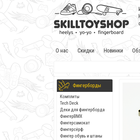
О нас
Скидки
Новинки
Об
Фингерборды
Комплиты
Tech Deck
Деки для фингерборда
ФингерBMX
Фингерсамокат
Фингерсёрф
Фингер обувь и штаны