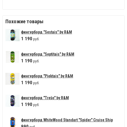
Похожие товары
фингерборд "Sestais" by R&M
1
190
руб.
фингерборд "Septītais" by R&M
1
190
руб.
фингерборд "Piektais" by R&M
1
190
руб.
фингерборд "Trešo" by R&M
1
190
руб.
фингерборд WhiteWood Standart "Spider" Cruise Ship
990
руб.