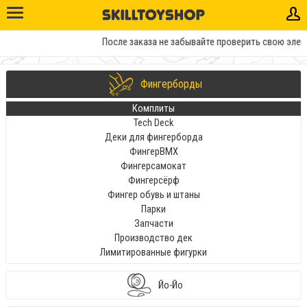
После заказа не забывайте проверить свою элект
Фингерборды
Комплиты
Tech Deck
Деки для фингерборда
ФингерBMX
Фингерсамокат
Фингерсёрф
Фингер обувь и штаны
Парки
Запчасти
Производство дек
Лимитированные фигурки
Йо-Йо