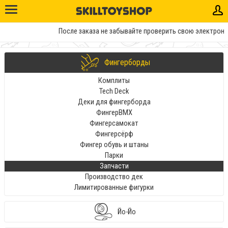
После заказа не забывайте проверить свою электронну
Фингерборды
Комплиты
Tech Deck
Деки для фингерборда
ФингерBMX
Фингерсамокат
Фингерсёрф
Фингер обувь и штаны
Парки
Запчасти
Производство дек
Лимитированные фигурки
Йо-Йо