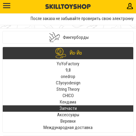
После заказа не забывайте проверить свою электронную п
Фингерборды
Йо-Йо
YoYoFactory
9,8
onedrop
C3yoyodesign
String Theory
CHICO
Кендама
Запчасти
Аксессуары
Веревки
Международная доставка