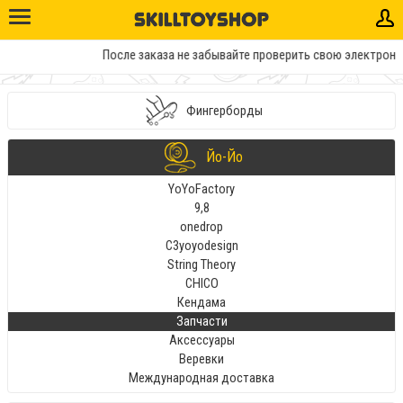
После заказа не забывайте проверить свою электронную
Фингерборды
Йо-Йо
YoYoFactory
9,8
onedrop
C3yoyodesign
String Theory
CHICO
Кендама
Запчасти
Аксессуары
Веревки
Международная доставка