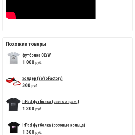
Похожие товары
футболка CLYW
1
000
руб.
холдер (YoYoFactory)
300
руб.
IrPad футболка (светоотраж.)
1
300
руб.
IrPad футболка (розовые кольца)
1
300
руб.