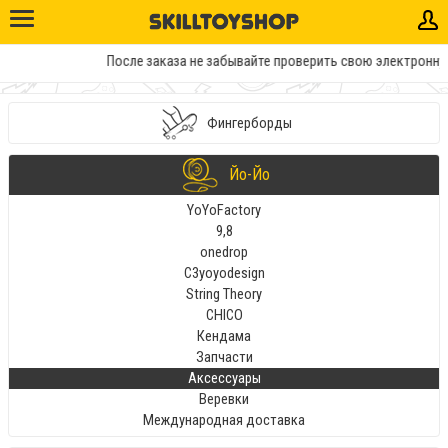
После заказа не забывайте проверить свою электронную 
Фингерборды
Йо-Йо
YoYoFactory
9,8
onedrop
C3yoyodesign
String Theory
CHICO
Кендама
Запчасти
Аксессуары
Веревки
Международная доставка