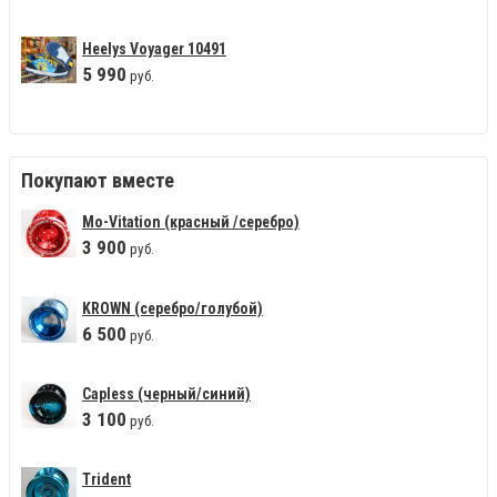
Heelys Voyager 10491
5
990
руб.
Покупают вместе
Mo-Vitation (красный /серебро)
3
900
руб.
KROWN (серебро/голубой)
6
500
руб.
Capless (черный/синий)
3
100
руб.
Trident