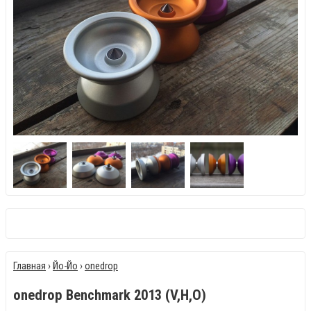
Главная
›
Йо-Йо
›
onedrop
onedrop Benchmark 2013 (V,H,O)