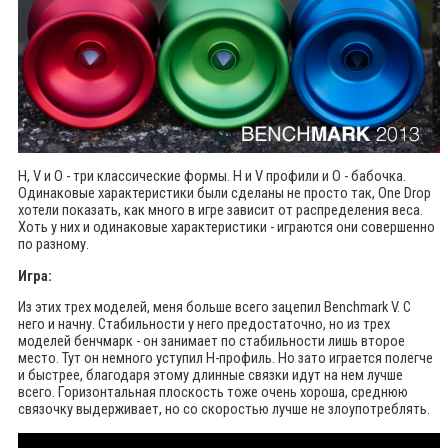
H, V и O - три классические формы. H и V профили и О - бабочка.
Одинаковые характеристики были сделаны не просто так, One Drop
хотели показать, как много в игре зависит от распределения веса.
Хоть у них и одинаковые характеристики - играются они совершенно
по разному.
Игра:
Из этих трех моделей, меня больше всего зацепил Benchmark V. С
него и начну. Стабильности у него предостаточно, но из трех
моделей бенчмарк - он занимает по стабильности лишь второе
место. Тут он немного уступил H-профиль. Но зато играется полегче
и быстрее, благодаря этому длинные связки идут на нем лучше
всего. Горизонтальная плоскость тоже очень хороша, среднюю
связочку выдерживает, но со скоростью лучше не злоупотреблять.