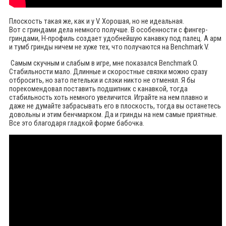
Плоскость такая же, как и у V. Хорошая, но не идеальная.
Вот с гриндами дела немного получше. В особенности с фингер-
гриндами, Н-профиль создает удобнейшую канавку под палец. А арм
и тумб гринды ничем не хуже тех, что получаются на Benchmark V.
Самым скучным и слабым в игре, мне показался Benchmark O.
Стабильности мало. Длинные и скоростные связки можно сразу
отбросить, но зато петельки и слэки никто не отменял. Я бы
порекомендовал поставить подшипник с канавкой, тогда
стабильность хоть немного увеличится. Играйте на нем плавно и
даже не думайте забрасывать его в плоскость, тогда вы останетесь
довольны и этим бенчмарком. Да и гринды на нем самые приятные.
Все это благодаря гладкой форме бабочка.