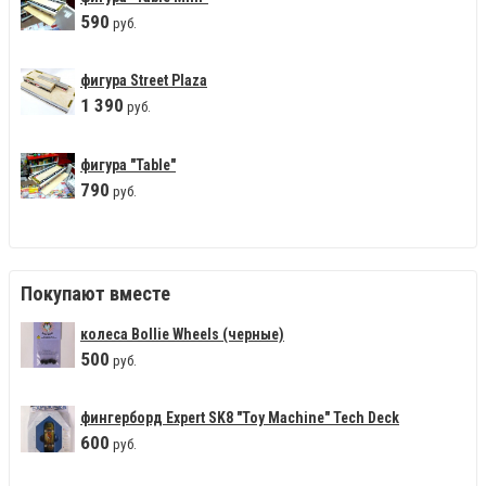
590
руб.
фигура Street Plaza
1
390
руб.
фигура "Table"
790
руб.
Покупают вместе
колеса Bollie Wheels (черные)
500
руб.
фингерборд Expert SK8 "Toy Machine" Tech Deck
600
руб.