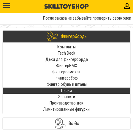
После заказа не забывайте проверить свою электр
Фингерборды
Комплиты
Tech Deck
Деки для фингерборда
ФингерBMX
Фингерсамокат
Фингерсёрф
Фингер обувь и штаны
Парки
Запчасти
Производство дек
Лимитированные фигурки
Йо-Йо