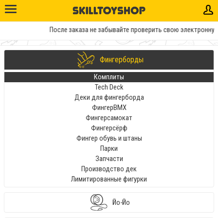
После заказа не забывайте проверить свою электронную п
Фингерборды
Комплиты
Tech Deck
Деки для фингерборда
ФингерBMX
Фингерсамокат
Фингерсёрф
Фингер обувь и штаны
Парки
Запчасти
Производство дек
Лимитированные фигурки
Йо-Йо