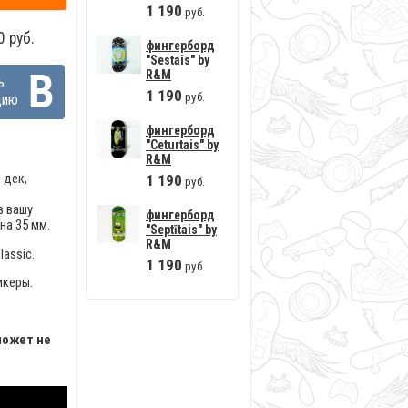
1
190
руб.
 руб.
фингерборд
"Sestais" by
R&M
ь
1
190
руб.
цию
фингерборд
"Ceturtais" by
R&M
 дек,
1
190
руб.
в вашу
фингерборд
на 35 мм.
"Septītais" by
R&M
lassic.
1
190
руб.
икеры.
может не