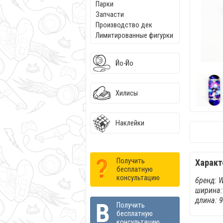
Парки
Запчасти
Производство дек
Лимитированные фигурки
Йо-Йо
Хилисы
Наклейки
Получить
Характ
бесплатную
консультацию
бренд: 
ширина:
длина: 
Получить
бесплатную
консультацию