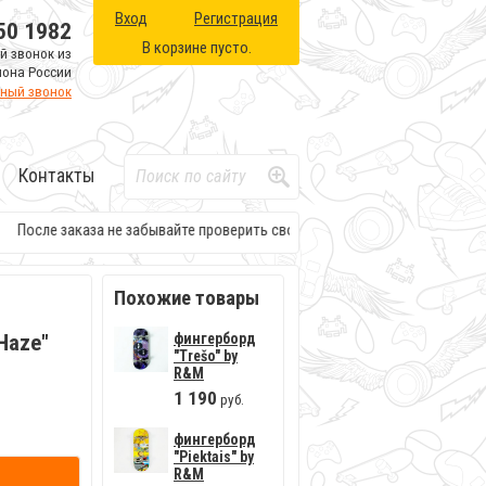
Вход
Регистрация
50 1982
В корзине пусто.
й звонок из
иона России
тный звонок
Контакты
После заказа не забывайте проверить свою электронную почту. Там буд
Похожие товары
Haze"
фингерборд
"Trešo" by
R&M
1
190
руб.
фингерборд
"Piektais" by
R&M