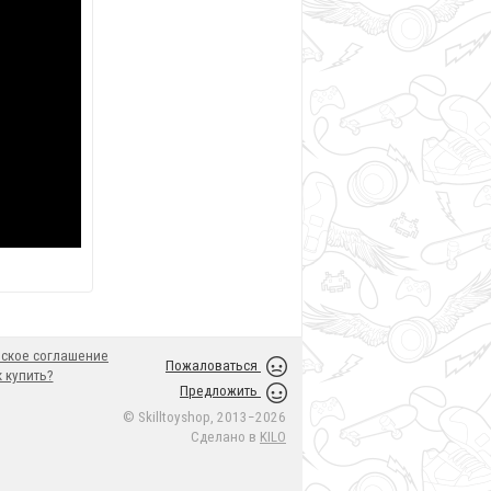
ское соглашение
Пожаловаться
 купить?
Предложить
© Skilltoyshop, 2013−2026
Сделано в
KILO