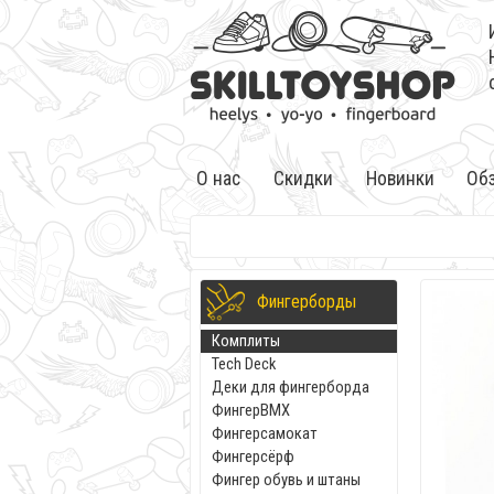
О нас
Скидки
Новинки
Об
Фингерборды
Комплиты
Tech Deck
Деки для фингерборда
ФингерBMX
Фингерсамокат
Фингерсёрф
Фингер обувь и штаны