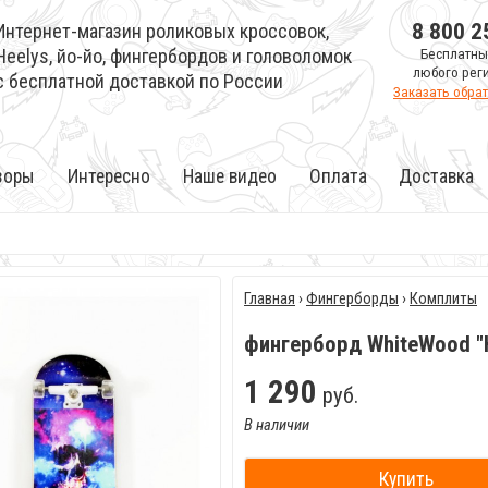
8 800 2
Интернет-магазин роликовых кроссовок,
Heelys, йо-йо, фингербордов и головоломок
Бесплатны
любого рег
с бесплатной доставкой по России
Заказать обра
зоры
Интересно
Наше видео
Оплата
Доставка
Главная
›
Фингерборды
›
Комплиты
фингерборд WhiteWood "
1
290
руб.
В наличии
Купить