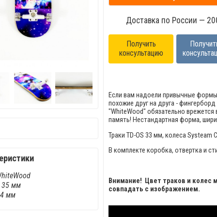
Доставка по России — 200
Получить
Получит
консультацию
консульта
Если вам надоели привычные формы
похожие друг на друга - фингерборд
"WhiteWood" обязательно врежется 
память! Нестандартная форма, шири
Траки TD-OS 33 мм, к
олеса Systeam C
В комплекте коробка, отвертка и ст
еристики
WhiteWood
Внимание! Цвет траков и колес 
 35 мм
совпадать с изображением.
94 мм