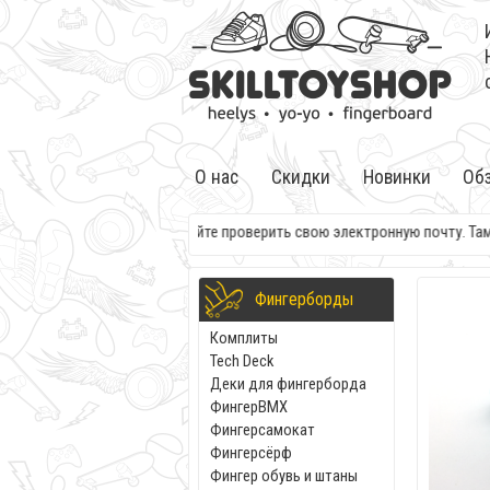
О нас
Скидки
Новинки
Об
После заказа не забывайте проверить свою электронную почту. Там 
Фингерборды
Комплиты
Tech Deck
Деки для фингерборда
ФингерBMX
Фингерсамокат
Фингерсёрф
Фингер обувь и штаны