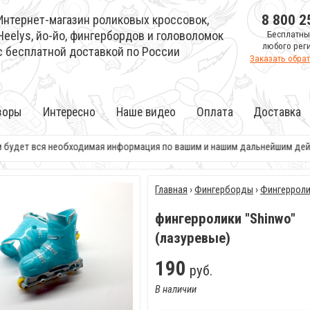
8 800 2
Интернет-магазин роликовых кроссовок,
Heelys, йо-йо, фингербордов и головоломок
Бесплатны
любого рег
с бесплатной доставкой по России
Заказать обра
зоры
Интересно
Наше видео
Оплата
Доставка
будет вся необходимая информация по вашим и нашим дальнейшим действи
Главная
›
Фингерборды
›
Фингеррол
фингерролики "Shinwo"
(лазуревые)
190
руб.
В наличии