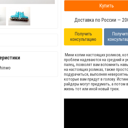
Купить
Доставка по России — 200
Получить
Получит
консультацию
консульта
Мини копии настоящих роликов, ко
еристики
проблем надеваются на средний и у
палец, позволят вам вспомнить нав
Shinwo
на настоящих роликах, также прост
подурачиться, выполняя невероятны
которые вам придут в голову. Исти
райдеры могут придумать, а потом 
жизнь тот или иной новый трюк.