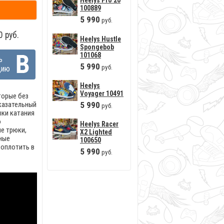
Heelys Pro 20
100889
5
990
руб.
 руб.
Heelys Hustle
Spongebob
101068
ь
5
990
руб.
цию
Heelys
Voyager 10491
торые без
5
990
казательный
руб.
ыки катания
о
Heelys Racer
е трюки,
X2 Lighted
нные
100650
воплотить в
5
990
руб.