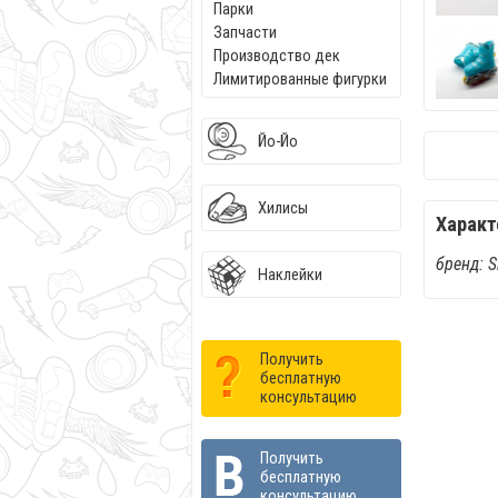
Парки
Запчасти
Производство дек
Лимитированные фигурки
Йо-Йо
Хилисы
Характ
бренд: 
Наклейки
Получить
бесплатную
консультацию
Получить
бесплатную
консультацию