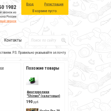
Вход
Регистрация
50 1982
В корзине пусто.
й звонок из
иона России
тный звонок
Контакты
ям. P.S. Правильно указывайте эл.почту.
Похожие товары
ики
фингерролики
"Shinwo" (салатовые)
190
руб.