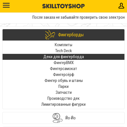
После заказа не забывайте проверить свою электронную
Фингерборды
Комплиты
Tech Deck
Деки для фингерборда
ФингерBMX
Фингерсамокат
Фингерсёрф
Фингер обувь и штаны
Парки
Запчасти
Производство дек
Лимитированные фигурки
Йо-Йо