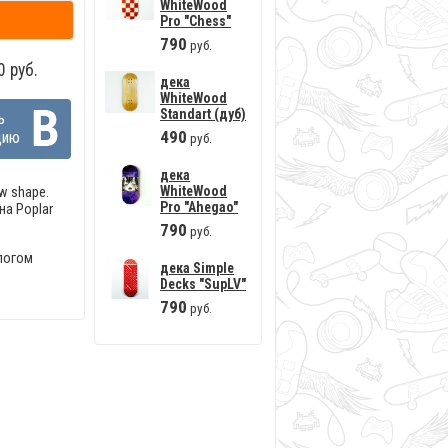
WhiteWood
Pro "Сhess"
790
руб.
 руб.
дека
WhiteWood
Standart (дуб)
ь
490
цию
руб.
дека
WhiteWood
w shape.
Pro "Ahegao"
на Poplar
790
руб.
логом
дека Simple
Decks "SupLV"
790
руб.