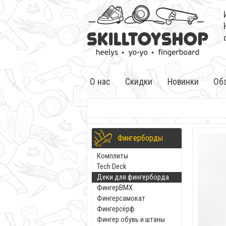
О нас
Скидки
Новинки
Об
Фингерборды
Комплиты
Tech Deck
Деки для фингерборда
ФингерBMX
Фингерсамокат
Фингерсёрф
Фингер обувь и штаны