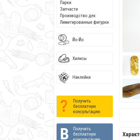
Парки
Запчасти
Производство дек
Лимитированные фигурки
Йо-Йо
Хилисы
Наклейки
Получить
бесплатную
консультацию
Получить
Характ
бесплатную
консультацию