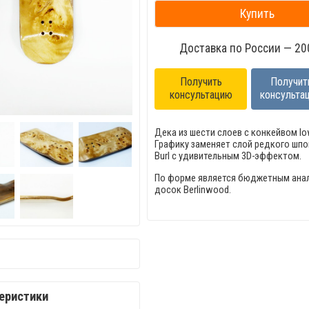
Купить
Доставка по России — 200
Получить
Получит
консультацию
консульта
Дека из шести слоев с конкейвом lo
Графику заменяет слой редкого шпо
Burl с удивительным 3D-эффектом.
По форме является бюджетным ана
досок Berlinwood.
еристики