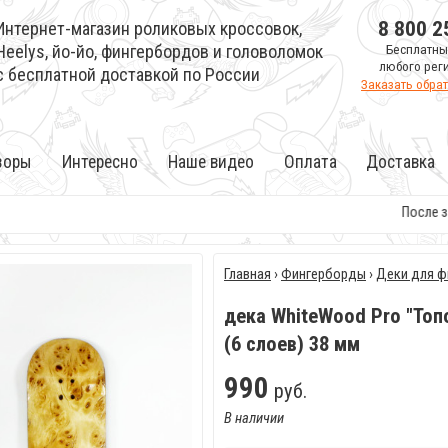
8 800 2
Интернет-магазин роликовых кроссовок,
Heelys, йо-йо, фингербордов и головоломок
Бесплатны
любого рег
с бесплатной доставкой по России
Заказать обра
зоры
Интересно
Наше видео
Оплата
Доставка
После зак
Главная
›
Фингерборды
›
Деки для ф
дека WhiteWood Pro "Топ
(6 слоев) 38 мм
990
руб.
В наличии