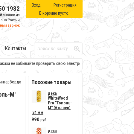
Вход
Регистрация
50 1982
В корзине пусто.
й звонок из
иона России
тный звонок
Контакты
аза не забывайте проверить свою электронную почту. Там будет вся нео
Похожие товары
ингерборда
оль-М"
дека
WhiteWood
Pro "Тополь-
М" (6 слоев)
34 мм
990
руб.
дека