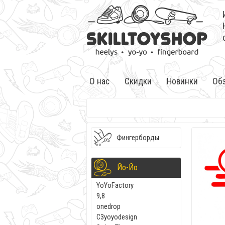
О нас
Скидки
Новинки
Об
Фингерборды
Йо-Йо
YoYoFactory
9,8
onedrop
C3yoyodesign