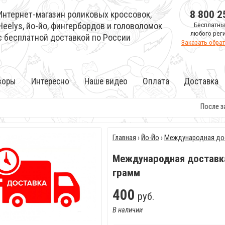
8 800 2
Интернет-магазин роликовых кроссовок,
Heelys, йо-йо, фингербордов и головоломок
Бесплатны
любого рег
с бесплатной доставкой по России
Заказать обра
зоры
Интересно
Наше видео
Оплата
Доставка
После зак
Главная
›
Йо-Йо
›
Международная до
Международная доставка
грамм
400
руб.
В наличии