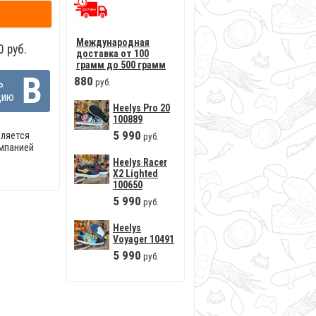
Международная
 руб.
доставка от 100
грамм до 500 грамм
880
руб.
ь
цию
Heelys Pro 20
100889
5
990
ляется
руб.
омпанией
Heelys Racer
X2 Lighted
100650
5
990
руб.
Heelys
Voyager 10491
5
990
руб.