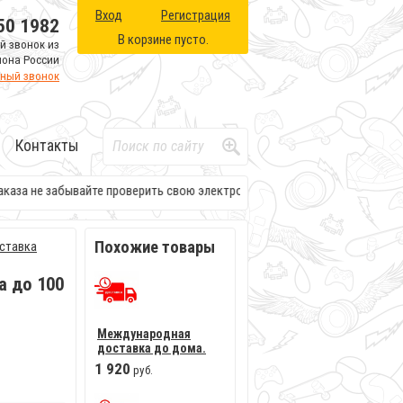
Вход
Регистрация
50 1982
В корзине пусто.
й звонок из
иона России
тный звонок
Контакты
аза не забывайте проверить свою электронную почту. Там будет вся нео
Похожие товары
ставка
 до 100
Международная
доставка до дома.
1
920
руб.