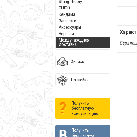
String Theory
CHICO
Кендама
Запчасти
Аксессуары
Характ
Веревки
Международная
Сервисы
доставка
Хилисы
Наклейки
Получить
бесплатную
консультацию
Получить
бесплатную