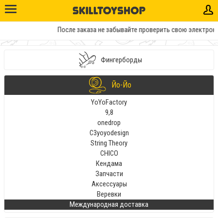
После заказа не забывайте проверить свою электронну
Фингерборды
Йо-Йо
YoYoFactory
9,8
onedrop
C3yoyodesign
String Theory
CHICO
Кендама
Запчасти
Аксессуары
Веревки
Международная доставка