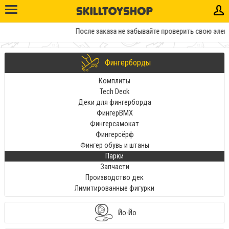
После заказа не забывайте проверить свою элект
Фингерборды
Комплиты
Tech Deck
Деки для фингерборда
ФингерBMX
Фингерсамокат
Фингерсёрф
Фингер обувь и штаны
Парки
Запчасти
Производство дек
Лимитированные фигурки
Йо-Йо