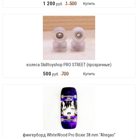
1
200
1
500
Купить
руб.
колеса Skilltoyshop PRO STREET (прозрачные)
500
700
Купить
руб.
фингерборд WhiteWood Pro Boxie 38 mm "Ahegao"