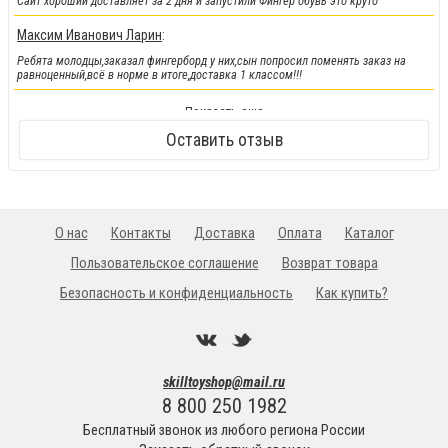
Сайт хороший доставляет за 2 дня и запустили Фингер обувь это круто
Максим Иванович Ларин
:
Ребята молодцы,заказал фингерборд у них,сын попросил поменять заказ на
равноценный,всё в норме в итоге,доставка 1 классом!!!
!!!Новинка!!!
:
Показать еще
Кендамы снова у нас !!!
Оставить отзыв
О нас
Контакты
Доставка
Оплата
Каталог
Пользовательское соглашение
Возврат товара
Безопасность и конфиденциальность
Как купить?
skilltoyshop@mail.ru
8 800 250 1982
Бесплатный звонок из любого региона России