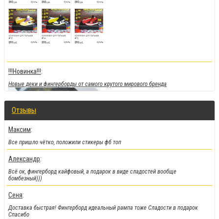
!!!Новинка!!!
:
Новые деки и фингерборды от самого крутого мирового бренда
Отзывы
Максим
:
Все пришло чётко, положили стикеры фб топ
Александр
:
Всё ок, фингерборд кайфовый, а подарок в виде сладостей вообще
бомбезный)))
Сеня
:
!!!Скидки!!!
:
Доставка быстрая! Фингерборд идеальный рампа тоже Сладости в подарок
На парки
, а
также на часть фингербордов
Спасибо