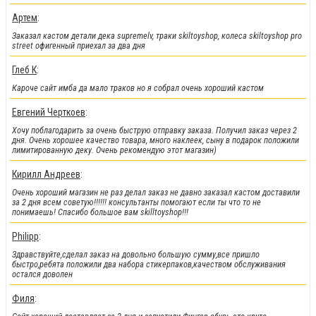
Артем
:
Заказал кастом детали дека supremelv, траки skiltoyshop, колеса skiltoyshop pro
street офигенный приехал за два дня
Глеб К
:
Кароче сайт имба да мало траков но я собрал очень хороший кастом
Евгений Черткоев
:
Хочу поблагодарить за очень быструю отправку заказа. Получил заказ через 2
дня. Очень хорошее качество товара, много наклеек, сыну в подарок положили
лимитированную деку. Очень рекомендую этот магазин)
!!!Новинки!!!
:
Кирилл Андреев
:
Легендарные металлические фингер BMX от Flick Trix снова у нас.
Очень хороший магазин не раз делал заказ не давно заказал кастом доставили
за 2 дня всем советую!!!!!! консультанты помогают если ты что то не
понимаешь! Спасибо большое вам skilltoyshop!!!
Philipp
:
Здравствуйте,сделал заказ на довольно большую сумму,все пришло
быстро,ребята положили два набора стикерпаков,качеством обслуживания
остался доволен
Филя
: