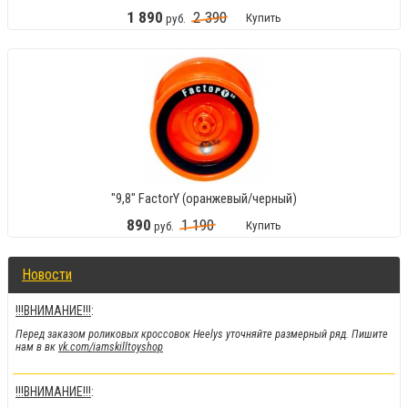
1
890
2
390
Купить
руб.
"9,8" FactorY (оранжевый/черный)
890
1
190
Купить
руб.
Новости
!!!ВНИМАНИЕ!!!
:
Перед заказом роликовых кроссовок Heelys уточняйте размерный ряд. Пишите
нам в вк
vk.com/iamskilltoyshop
!!!ВНИМАНИЕ!!!
: