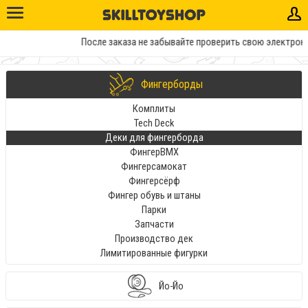
После заказа не забывайте проверить свою электронну
Фингерборды
Комплиты
Tech Deck
Деки для фингерборда
ФингерBMX
Фингерсамокат
Фингерсёрф
Фингер обувь и штаны
Парки
Запчасти
Производство дек
Лимитированные фигурки
Йо-Йо