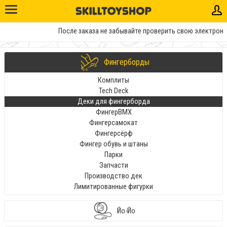
После заказа не забывайте проверить свою электронную
Фингерборды
Комплиты
Tech Deck
Деки для фингерборда
ФингерBMX
Фингерсамокат
Фингерсёрф
Фингер обувь и штаны
Парки
Запчасти
Производство дек
Лимитированные фигурки
Йо-Йо