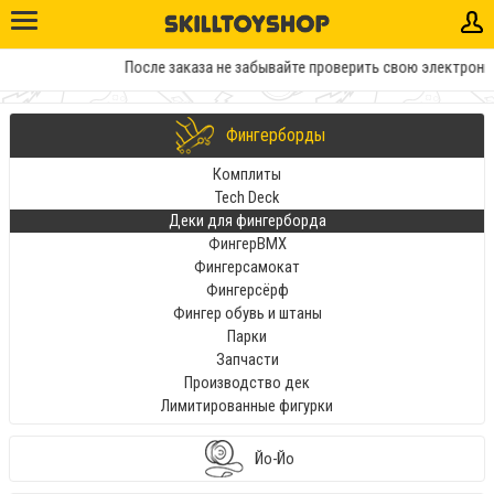
После заказа не забывайте проверить свою электронную
Фингерборды
Комплиты
Tech Deck
Деки для фингерборда
ФингерBMX
Фингерсамокат
Фингерсёрф
Фингер обувь и штаны
Парки
Запчасти
Производство дек
Лимитированные фигурки
Йо-Йо