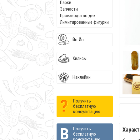
Парки
Запчасти
Производство дек
Лимитированные фигурки
Йо-Йо
Хилисы
Наклейки
Получить
бесплатную
консультацию
Получить
Характ
бесплатную
консультацию