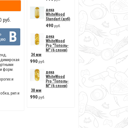
дека
WhiteWood
Standart (дуб)
 руб.
490
руб.
ь
дека
цию
WhiteWood
Pro "Тополь-
М" (6 слоев)
енд,
34 мм
ладимирская
990
руб.
артными
и форм.
дека
WhiteWood
рогих и
Pro "Тополь-
М" (6 слоев)
38 мм
обка, рип и
990
руб.