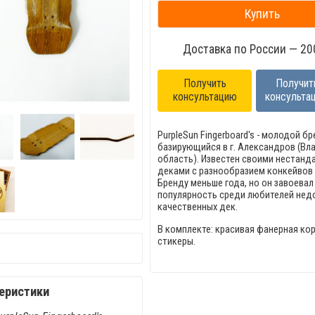
Купить
Доставка по России — 200
Получить
Получит
консультацию
консульта
PurpleSun Fingerboard's - молодой бр
базирующийся в г. Александров (В
область). Известен своими нестанд
деками с разнообразием конкейвов 
Бренду меньше года, но он завоевал
популярность среди любителей недо
качественных дек.
В комплекте: красивая фанерная кор
стикеры.
еристики