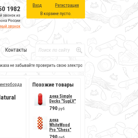
Вход
Регистрация
50 1982
В корзине пусто.
й звонок из
иона России
тный звонок
Контакты
аза не забывайте проверить свою электронную почту. Там будет вся нео
Похожие товары
ингерборда
atural
дека Simple
Decks "SupLV"
790
руб.
дека
WhiteWood
Pro "Сhess"
790
руб.