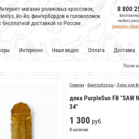
8 800 2
Интернет-магазин роликовых кроссовок,
Heelys, йо-йо, фингербордов и головоломок
Бесплатны
любого рег
с бесплатной доставкой по России
Заказать обра
зоры
Интересно
Наше видео
Оплата
Доставка
После зак
Главная
›
Фингерборды
›
Деки для ф
дека PurpleSun FB "SAW N
34"
1
300
руб.
В наличии