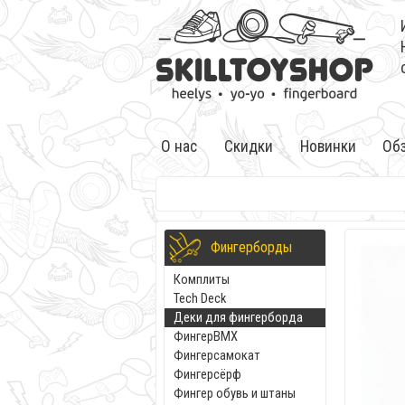
О нас
Скидки
Новинки
Об
Фингерборды
Комплиты
Tech Deck
Деки для фингерборда
ФингерBMX
Фингерсамокат
Фингерсёрф
Фингер обувь и штаны