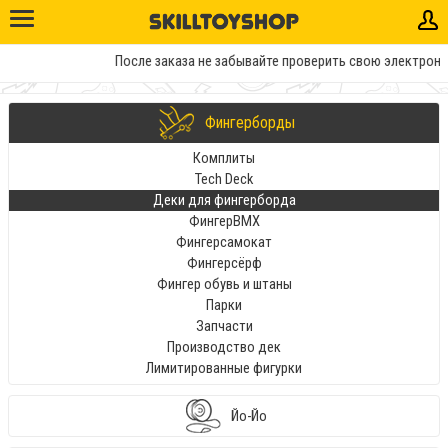
После заказа не забывайте проверить свою электронную
Фингерборды
Комплиты
Tech Deck
Деки для фингерборда
ФингерBMX
Фингерсамокат
Фингерсёрф
Фингер обувь и штаны
Парки
Запчасти
Производство дек
Лимитированные фигурки
Йо-Йо