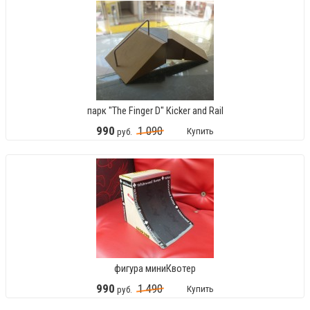
парк "The Finger D" Кicker and Rail
990
1
090
Купить
руб.
фигура миниКвотер
990
1
490
Купить
руб.