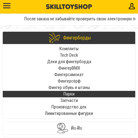
После заказа не забывайте проверить свою электронную почту. 
Фингерборды
Комплиты
Tech Deck
Деки для фингерборда
ФингерBMX
Фингерсамокат
Фингерсёрф
Фингер обувь и штаны
Парки
Запчасти
Производство дек
Лимитированные фигурки
Йо-Йо