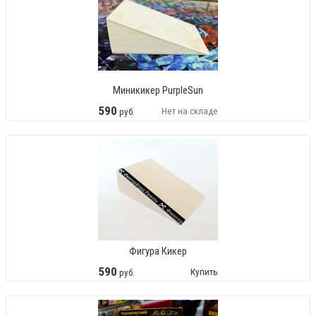
Миникикер PurpleSun
590
Нет на складе
руб.
Фигура Кикер
590
Купить
руб.