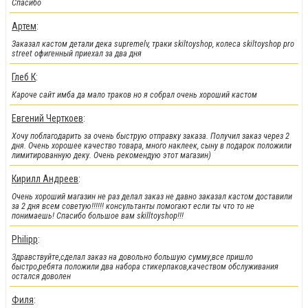
На парки
, а
также на часть фингербордов
Спасибо
Артем
:
Заказал кастом детали дека supremelv, траки skiltoyshop, колеса skiltoyshop pro
street офигенный приехал за два дня
Глеб К
:
Кароче сайт имба да мало траков но я собрал очень хороший кастом
Евгений Черткоев
:
Хочу поблагодарить за очень быструю отправку заказа. Получил заказ через 2
дня. Очень хорошее качество товара, много наклеек, сыну в подарок положили
лимитированную деку. Очень рекомендую этот магазин)
!!!Новинки!!!
:
Кирилл Андреев
:
Легендарные металлические фингер BMX от Flick Trix снова у нас.
Очень хороший магазин не раз делал заказ не давно заказал кастом доставили
за 2 дня всем советую!!!!!! консультанты помогают если ты что то не
понимаешь! Спасибо большое вам skilltoyshop!!!
Philipp
:
Здравствуйте,сделал заказ на довольно большую сумму,все пришло
быстро,ребята положили два набора стикерпаков,качеством обслуживания
остался доволен
Филя
: