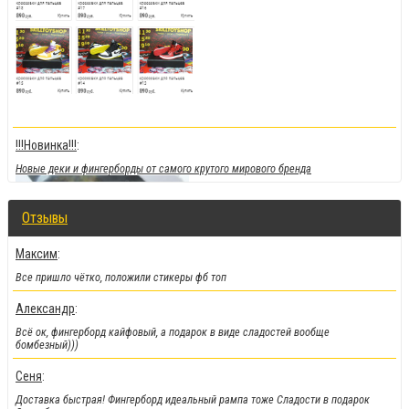
!!!Новинка!!!
:
Новые деки и фингерборды от самого крутого мирового бренда
Отзывы
Максим
:
Все пришло чётко, положили стикеры фб топ
Александр
:
Всё ок, фингерборд кайфовый, а подарок в виде сладостей вообще
бомбезный)))
Сеня
:
!!!Скидки!!!
:
Доставка быстрая! Фингерборд идеальный рампа тоже Сладости в подарок